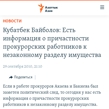
Доступность
ссылок
Вернуться
НОВОСТИ
к
ЦЕНТРАЛЬНАЯ АЗИЯ
Кубатбек Байболов: Есть
основному
НОВОСТИ
КАЗАХСТАН
содержанию
информация о причастности
ВОЙНА В УКРАИНЕ
Вернутся
КЫРГЫЗСТАН
прокурорских работников к
к
НА ДРУГИХ ЯЗЫКАХ
УЗБЕКИСТАН
незаконному разделу имущества
главной
ТАДЖИКИСТАН
ҚАЗАҚША
навигации
ПОДПИШИТЕСЬ НА НАС В СОЦСЕТЯХ
29 сентября 2010, 21:10
Вернутся
КЫРГЫЗЧА
к
Поделиться
ЎЗБЕКЧА
поиску
Если в работе прокуроров Акаева и Бакиева был
ТОҶИКӢ
Все сайты РСЕ/РС
заметен политический след, то сегодня у нас есть
TÜRKMENÇE
информация о причастности прокурорских
работников к незаконному разделу имущества.