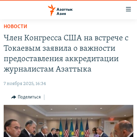
Доступность
ссылок
Вернуться
НОВОСТИ
к
ЦЕНТРАЛЬНАЯ АЗИЯ
Член Конгресса США на встрече с
основному
НОВОСТИ
КАЗАХСТАН
содержанию
Токаевым заявила о важности
ВОЙНА В УКРАИНЕ
Вернутся
КЫРГЫЗСТАН
предоставления аккредитации
к
НА ДРУГИХ ЯЗЫКАХ
УЗБЕКИСТАН
журналистам Азаттыка
главной
ТАДЖИКИСТАН
ҚАЗАҚША
навигации
ПОДПИШИТЕСЬ НА НАС В СОЦСЕТЯХ
7 ноября 2025, 16:34
Вернутся
КЫРГЫЗЧА
к
Поделиться
ЎЗБЕКЧА
поиску
ТОҶИКӢ
Все сайты РСЕ/РС
TÜRKMENÇE