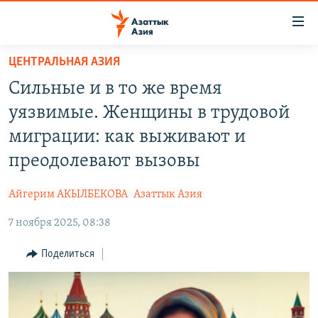
Доступность
ссылок
Вернуться
ЦЕНТРАЛЬНАЯ АЗИЯ
к
ЦЕНТРАЛЬНАЯ АЗИЯ
Сильные и в то же время
основному
НОВОСТИ
КАЗАХСТАН
содержанию
уязвимые. Женщины в трудовой
ВОЙНА В УКРАИНЕ
Вернутся
КЫРГЫЗСТАН
миграции: как выживают и
к
НА ДРУГИХ ЯЗЫКАХ
УЗБЕКИСТАН
преодолевают вызовы
главной
ТАДЖИКИСТАН
ҚАЗАҚША
навигации
ПОДПИШИТЕСЬ НА НАС В СОЦСЕТЯХ
Айгерим АКЫЛБЕКОВА
Азаттык Азия
Вернутся
КЫРГЫЗЧА
к
7 ноября 2025, 08:38
ЎЗБЕКЧА
поиску
Поделиться
ТОҶИКӢ
Все сайты РСЕ/РС
TÜRKMENÇE