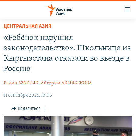
Доступность
ссылок
Вернуться
ЦЕНТРАЛЬНАЯ АЗИЯ
к
ЦЕНТРАЛЬНАЯ АЗИЯ
«Ребёнок нарушил
основному
НОВОСТИ
КАЗАХСТАН
содержанию
законодательство». Школьнице из
ВОЙНА В УКРАИНЕ
Вернутся
КЫРГЫЗСТАН
Кыргызстана отказали во въезде в
к
НА ДРУГИХ ЯЗЫКАХ
УЗБЕКИСТАН
Россию
главной
ТАДЖИКИСТАН
ҚАЗАҚША
навигации
ПОДПИШИТЕСЬ НА НАС В СОЦСЕТЯХ
Радио АЗАТТЫК
Айгерим АКЫЛБЕКОВА
Вернутся
КЫРГЫЗЧА
к
11 сентября 2025, 13:05
ЎЗБЕКЧА
поиску
Поделиться
ТОҶИКӢ
Все сайты РСЕ/РС
TÜRKMENÇE