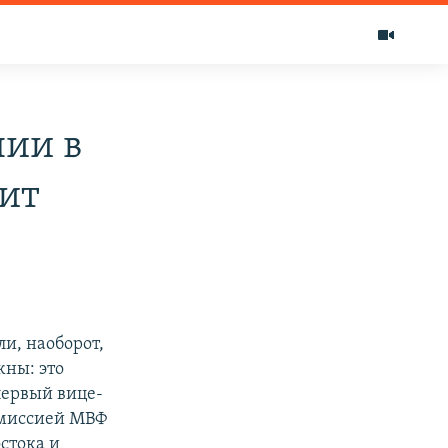
нии в
оит
ли, наоборот,
жны: это
первый вице-
 миссией МВФ
стока и