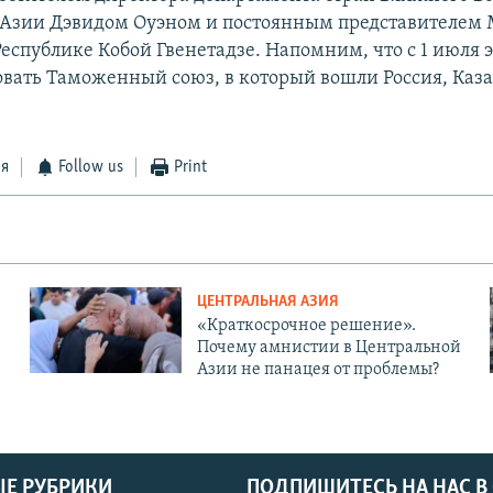
Азии Дэвидом Оуэном и постоянным представителем 
спублике Кобой Гвенетадзе. Напомним, что с 1 июля э
овать Таможенный союз, в который вошли Россия, Каза
ся
Follow us
Print
ЦЕНТРАЛЬНАЯ АЗИЯ
«Краткосрочное решение».
Почему амнистии в Центральной
Азии не панацея от проблемы?
Е РУБРИКИ
ПОДПИШИТЕСЬ НА НАС В