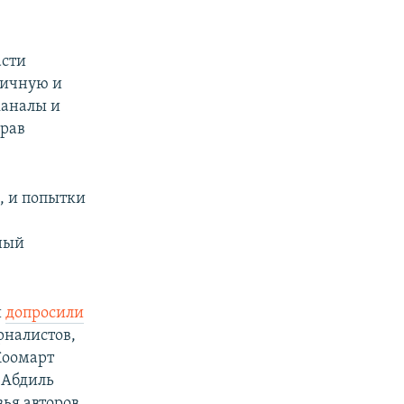
асти
личную и
каналы и
рав
, и попытки
ный
и
допросили
рналистов,
Жоомарт
 Абдиль
зья авторов