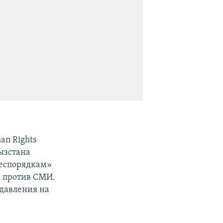
n Rights
ызстана
беспорядкам»
и против СМИ.
давления на