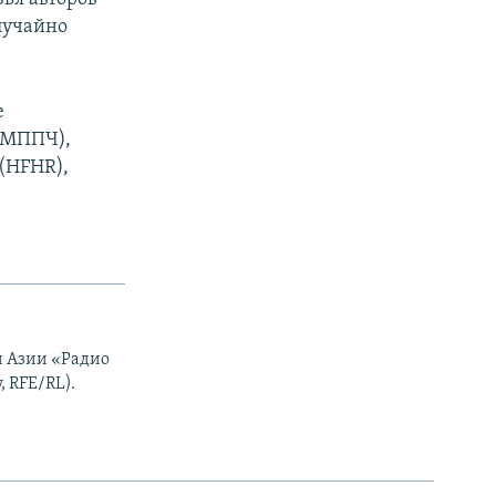
лучайно
е
(МППЧ),
(HFHR),
ой Азии «Радио
, RFE/RL).