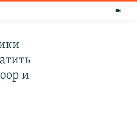
ики
атить
oop и