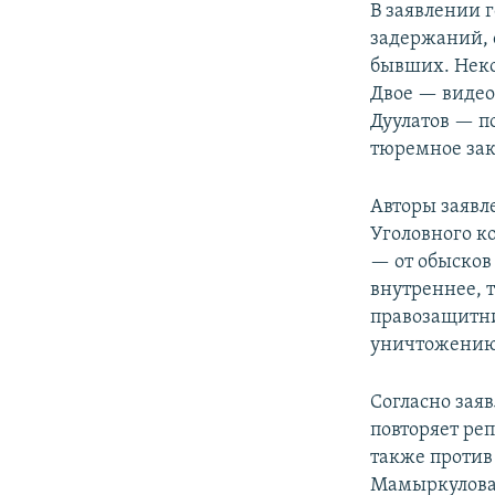
В заявлении г
задержаний, 
бывших. Неко
Двое — видео
Дуулатов — п
тюремное зак
Авторы заявл
Уголовного к
— от обысков
внутреннее, 
правозащитни
уничтожению 
Согласно заяв
повторяет ре
также против
Мамыркулова 