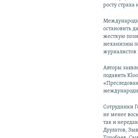
росту страха
Международны
остановить д
жесткую пози
механизмы п
журналистов 
Авторы заявл
подавить Kloo
«Преследован
международны
Сотрудники Г
не менее вос
так и нереда
Дуулатов, Зы
Торобаев, Сым