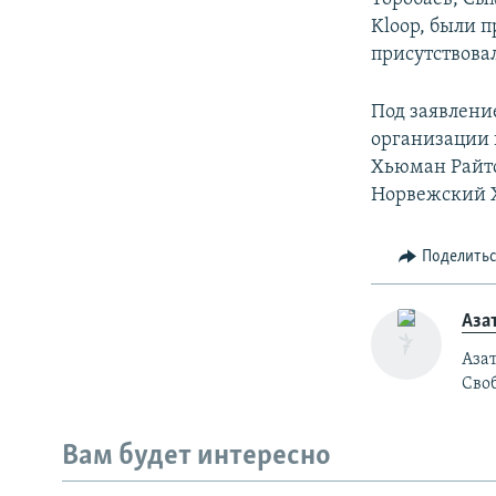
Kloop, были 
присутствова
Под заявлен
организации 
Хьюман Райтс
Норвежский Х
Поделить
Аза
Азат
Своб
Вам будет интересно