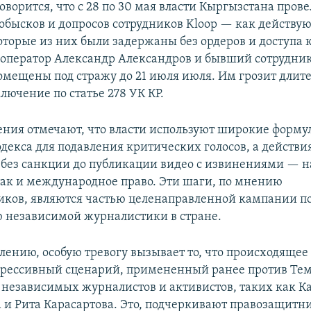
оворится, что с 28 по 30 мая власти Кыргызстана пров
обысков и допросов сотрудников Kloop — как действую
торые из них были задержаны без ордеров и доступа к
оператор Александр Александров и бывший сотрудни
омещены под стражу до 21 июля июля. Им грозит длит
лючение по статье 278 УК КР.
ения отмечают, что власти используют широкие форм
одекса для подавления критических голосов, а действи
 без санкции до публикации видео с извинениями — 
так и международное право. Эти шаги, по мнению
ков, являются частью целенаправленной кампании п
независимой журналистики в стране.
лению, особую тревогу вызывает то, что происходящее 
прессивный сценарий, примененный ранее против Тем
 независимых журналистов и активистов, таких как 
и Рита Карасартова. Это, подчеркивают правозащитни