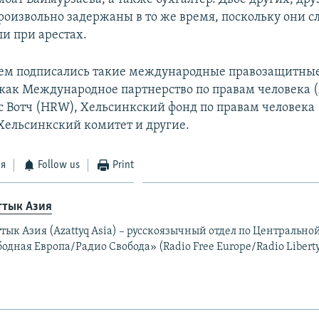
произвольно задержаны в то же время, поскольку они с
ли при арестах.
ием подписались такие международные правозащитны
как Международное партнерство по правам человека 
 Вотч (HRW), Хельсинкский фонд по правам человека 
ельсинкский комитет и другие.
ся
Follow us
Print
ттык Азия
тык Азия (Azattyq Asia) – русскоязычный отдел по Центральн
одная Европа/Радио Свобода» (Radio Free Europe/Radio Liberty