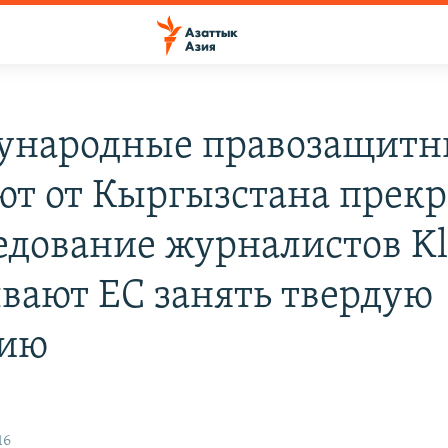
народные правозащитн
ют от Кыргызстана прекр
едование журналистов Kl
вают ЕС занять твердую
цию
16