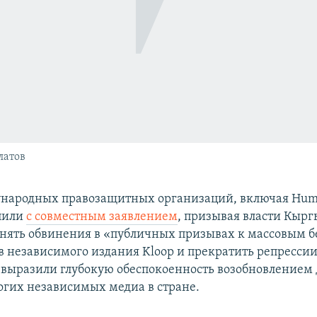
латов
народных правозащитных организаций, включая Huma
пили
с совместным заявлением
, призывая власти Кырг
нять обвинения в «публичных призывах к массовым 
в независимого издания Kloop и прекратить репресси
выразили глубокую обеспокоенность возобновлением 
огих независимых медиа в стране.