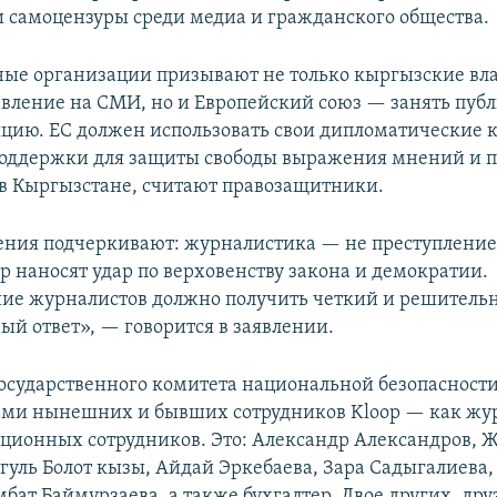
 и самоцензуры среди медиа и гражданского общества.
е организации призывают не только кыргызские вл
авление на СМИ, но и Европейский союз — занять пуб
цию. ЕС должен использовать свои дипломатические 
оддержки для защиты свободы выражения мнений и п
в Кыргызстане, считают правозащитники.
ения подчеркивают: журналистика — не преступление
p наносят удар по верховенству закона и демократии.
ие журналистов должно получить четкий и решитель
й ответ», — говорится в заявлении.
осударственного комитета национальной безопасност
ьми нынешних и бывших сотрудников Kloop — как жу
кционных сотрудников. Это: Александр Александров, 
ягуль Болот кызы, Айдай Эркебаева, Зара Садыгалиева,
бат Баймурзаева, а также бухгалтер. Двое других, дру