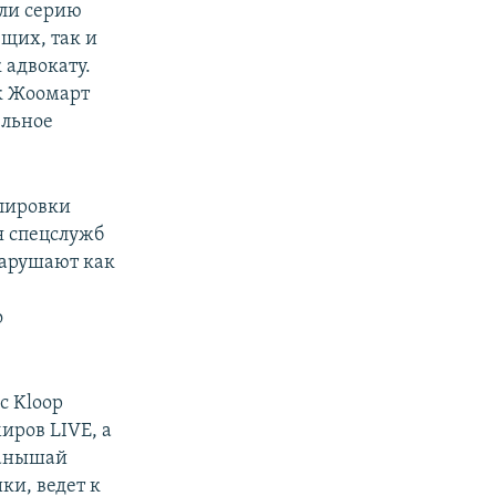
ели серию
щих, так и
 адвокату.
к Жоомарт
ельное
улировки
я спецслужб
нарушают как
о
с Kloop
иров LIVE, а
Канышай
ки, ведет к