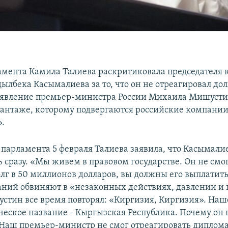
амента Камила Талиева раскритиковала председателя 
ылбека Касымалиева за то, что он не отреагировал д
аявление премьер-министра России Михаила Мишусти
антаже, которому подвергаются российские компании
.
 парламента 5 февраля Талиева заявила, что Касымалие
 сразу. «Мы живем в правовом государстве. Он не смог
олг в 50 миллионов долларов, вы должны его выплатить
аний обвиняют в «незаконных действиях, давлении и 
тин все время повторял: «Киргизия, Киргизия». Наше
еское название - Кыргызская Республика. Почему он 
Наш премьер-министр не смог отреагировать диплома