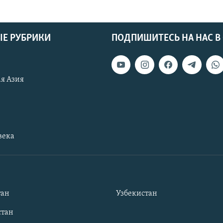
Е РУБРИКИ
ПОДПИШИТЕСЬ НА НАС В
я Азия
века
тан
Узбекистан
тан