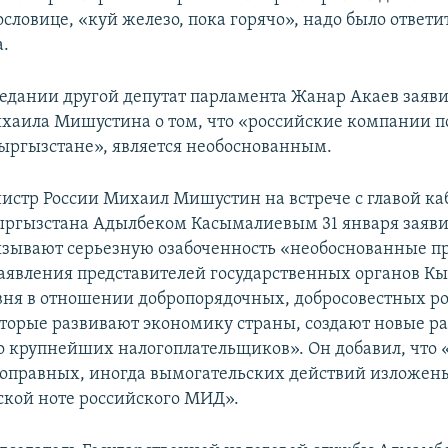
ословице, «куй железо, пока горячо», надо было ответи
а.
седании другой депутат парламента Жанар Акаев заяви
хаила Мишустина о том, что «российские компании п
ыргызстане», является необоснованным.
стр России Михаил Мишустин на встрече с главой ка
ргызстана Адылбеком Касымалиевым 31 января заявил
ызывают серьезную озабоченность «необоснованные п
аявления представителей государственных органов К
вня в отношении добропорядочных, добросовестных р
торые развивают экономику страны, создают новые ра
ло крупнейших налогоплательщиков». Он добавил, что
оправных, иногда вымогательских действий изложен
кой ноте российского МИД».