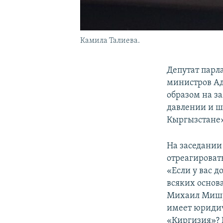
Камила Талиева.
Депутат парл
министров Ад
образом на з
давлении и ш
Кыргызстане»
На заседании
отреагировать
«Если у вас д
всяких основ
Михаил Мишус
имеет юридич
«Киргизия»? 