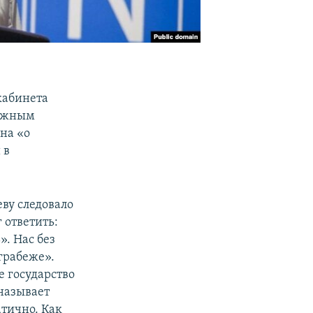
кабинета
олжным
на «о
 в
ву следовало
 ответить:
». Нас без
грабеже».
 государство
называет
тично. Как