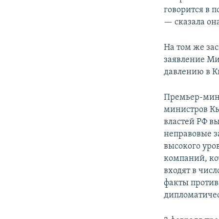
говорится в п
— сказала он
На том же за
заявление Ми
давлению в К
Премьер-мини
министров Кы
властей РФ в
неправовые з
высокого уро
компаний, ко
входят в чис
факты против
дипломатичес