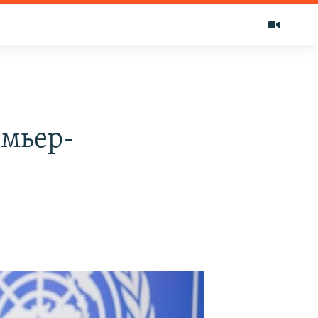
емьер-