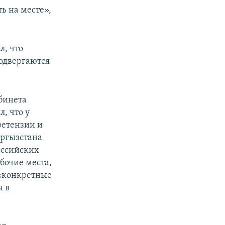
ть на месте»,
л, что
одвергаются
бинета
, что у
ретензии и
ыргызстана
оссийских
бочие места,
 «конкретные
ы в