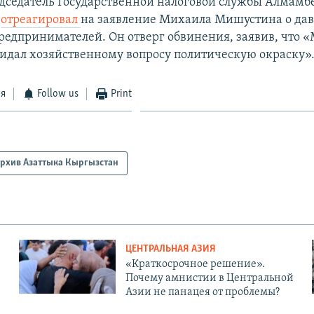
едседатель Государственной налоговой службы Алмамб
в
отреагировал
на заявление Михаила Мишустина о да
редпринимателей. Он отверг обвинения, заявив, что 
дал хозяйственному вопросу политическую окраску»
ся
Follow us
Print
рхив Азаттыка Кыргызстан
ЦЕНТРАЛЬНАЯ АЗИЯ
«Краткосрочное решение».
Почему амнистии в Центральной
Азии не панацея от проблемы?