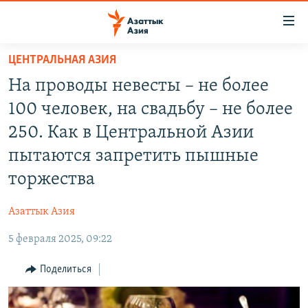
Доступность
ссылок
Вернуться
ЦЕНТРАЛЬНАЯ АЗИЯ
к
ЦЕНТРАЛЬНАЯ АЗИЯ
На проводы невесты – не более
основному
НОВОСТИ
КАЗАХСТАН
содержанию
100 человек, на свадьбу – не более
ВОЙНА В УКРАИНЕ
Вернутся
КЫРГЫЗСТАН
250. Как в Центральной Азии
к
НА ДРУГИХ ЯЗЫКАХ
УЗБЕКИСТАН
пытаются запретить пышные
главной
ТАДЖИКИСТАН
ҚАЗАҚША
навигации
торжества
ПОДПИШИТЕСЬ НА НАС В СОЦСЕТЯХ
Вернутся
КЫРГЫЗЧА
к
Азаттык Азия
ЎЗБЕКЧА
поиску
5 февраля 2025, 09:22
ТОҶИКӢ
Все сайты РСЕ/РС
Поделиться
TÜRKMENÇE