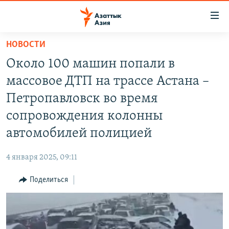
Доступность
ссылок
Вернуться
НОВОСТИ
к
ЦЕНТРАЛЬНАЯ АЗИЯ
Около 100 машин попали в
основному
НОВОСТИ
КАЗАХСТАН
содержанию
массовое ДТП на трассе Астана –
ВОЙНА В УКРАИНЕ
Вернутся
КЫРГЫЗСТАН
Петропавловск во время
к
НА ДРУГИХ ЯЗЫКАХ
УЗБЕКИСТАН
сопровождения колонны
главной
ТАДЖИКИСТАН
ҚАЗАҚША
навигации
автомобилей полицией
ПОДПИШИТЕСЬ НА НАС В СОЦСЕТЯХ
Вернутся
КЫРГЫЗЧА
к
4 января 2025, 09:11
ЎЗБЕКЧА
поиску
Поделиться
ТОҶИКӢ
Все сайты РСЕ/РС
TÜRKMENÇE