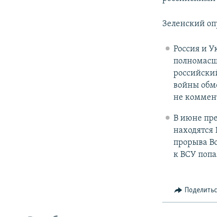
Зеленский оп
Россия и 
полномасшт
российск
войны обме
не коммент
В июне пр
находятся 1
прорыва В
к ВСУ попа
Поделить