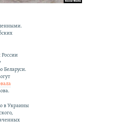
пленными.
бских
 России
у
 Беларуси.
огут
овала
ова.
то в Украины
ского,
ваченных