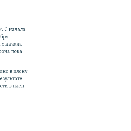
. С начала
ября
 с начала
рона пока
аине в плену
результате
сти в плен