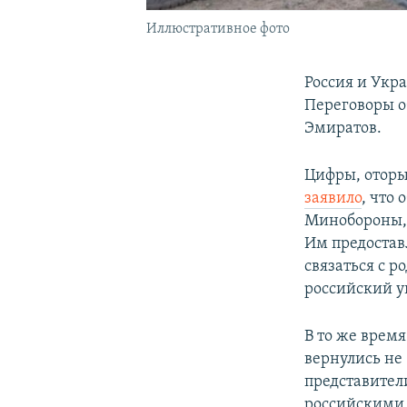
Иллюстративное фото
Россия и Укр
Переговоры о
Эмиратов.
Цифры, оторы
заявило
, что
Минобороны, 
Им предостав
связаться с 
российский у
В то же врем
вернулись не 
представител
российскими 