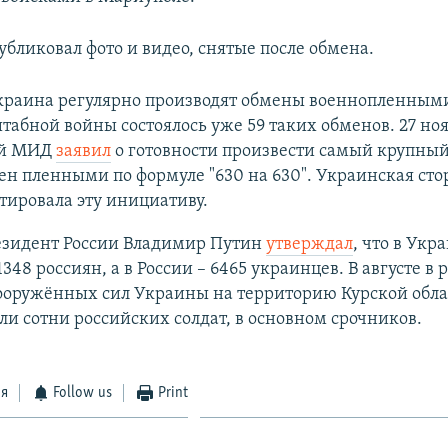
убликовал фото и видео, снятые после обмена.
Украина регулярно производят обмены военнопленными
абной войны состоялось уже 59 таких обменов. 27 но
ий МИД
заявил
о готовности произвести самый крупный
н пленными по формуле "630 на 630". Украинская сто
ировала эту инициативу.
езидент России Владимир Путин
утверждал
, что в Укр
348 россиян, а в России – 6465 украинцев. В августе в 
ооружённых сил Украины на территорию Курской обла
ли сотни российских солдат, в основном срочников.
ся
Follow us
Print