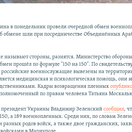
аина в понедельник провели очередной обмен военно
б обмене шли при посредничестве Объединённых Ара
е называют стороны, разнятся. Министерство обороны
 обмен прошёл по формуле "150 на 150". По свидетельств
российские военнослужащие вывезены на территорию
ляется медицинская и психологическая помощь, они м
родственниками. Кадры возвращения пленных
опублик
полномоченный по правам человека Татьяна Москальк
я президент Украины Владимир Зеленский
сообщил
, ч
150, а 189 военнопленных. Среди них, по словам Зелен
и разных родов войск, а также двое гражданских, зах
войсками в Мариуполе.