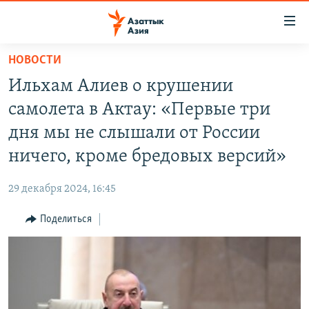
Доступность
ссылок
Вернуться
НОВОСТИ
к
ЦЕНТРАЛЬНАЯ АЗИЯ
Ильхам Алиев о крушении
основному
НОВОСТИ
КАЗАХСТАН
содержанию
самолета в Актау: «Первые три
ВОЙНА В УКРАИНЕ
Вернутся
КЫРГЫЗСТАН
дня мы не слышали от России
к
НА ДРУГИХ ЯЗЫКАХ
УЗБЕКИСТАН
ничего, кроме бредовых версий»
главной
ТАДЖИКИСТАН
ҚАЗАҚША
навигации
ПОДПИШИТЕСЬ НА НАС В СОЦСЕТЯХ
29 декабря 2024, 16:45
Вернутся
КЫРГЫЗЧА
к
Поделиться
ЎЗБЕКЧА
поиску
ТОҶИКӢ
Все сайты РСЕ/РС
TÜRKMENÇE