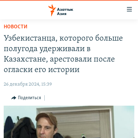
Доступность
ссылок
Вернуться
НОВОСТИ
к
ЦЕНТРАЛЬНАЯ АЗИЯ
Узбекистанца, которого больше
основному
НОВОСТИ
КАЗАХСТАН
содержанию
полугода удерживали в
ВОЙНА В УКРАИНЕ
Вернутся
КЫРГЫЗСТАН
Казахстане, арестовали после
к
НА ДРУГИХ ЯЗЫКАХ
УЗБЕКИСТАН
огласки его истории
главной
ТАДЖИКИСТАН
ҚАЗАҚША
навигации
ПОДПИШИТЕСЬ НА НАС В СОЦСЕТЯХ
26 декабря 2024, 15:39
Вернутся
КЫРГЫЗЧА
к
Поделиться
ЎЗБЕКЧА
поиску
ТОҶИКӢ
Все сайты РСЕ/РС
TÜRKMENÇE