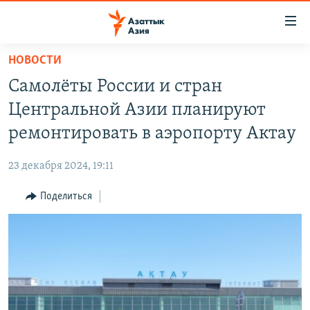
Доступность
ссылок
Вернуться
НОВОСТИ
к
ЦЕНТРАЛЬНАЯ АЗИЯ
Самолёты России и стран
основному
НОВОСТИ
КАЗАХСТАН
содержанию
Центральной Азии планируют
ВОЙНА В УКРАИНЕ
Вернутся
КЫРГЫЗСТАН
ремонтировать в аэропорту Актау
к
НА ДРУГИХ ЯЗЫКАХ
УЗБЕКИСТАН
главной
23 декабря 2024, 19:11
ТАДЖИКИСТАН
ҚАЗАҚША
навигации
ПОДПИШИТЕСЬ НА НАС В СОЦСЕТЯХ
Вернутся
Поделиться
КЫРГЫЗЧА
к
ЎЗБЕКЧА
поиску
ТОҶИКӢ
Все сайты РСЕ/РС
TÜRKMENÇE