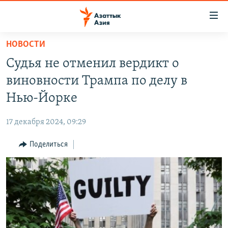
Доступность
ссылок
Вернуться
НОВОСТИ
к
ЦЕНТРАЛЬНАЯ АЗИЯ
Судья не отменил вердикт о
основному
НОВОСТИ
КАЗАХСТАН
содержанию
виновности Трампа по делу в
ВОЙНА В УКРАИНЕ
Вернутся
КЫРГЫЗСТАН
Нью-Йорке
к
НА ДРУГИХ ЯЗЫКАХ
УЗБЕКИСТАН
главной
17 декабря 2024, 09:29
ТАДЖИКИСТАН
ҚАЗАҚША
навигации
ПОДПИШИТЕСЬ НА НАС В СОЦСЕТЯХ
Вернутся
Поделиться
КЫРГЫЗЧА
к
ЎЗБЕКЧА
поиску
ТОҶИКӢ
Все сайты РСЕ/РС
TÜRKMENÇE