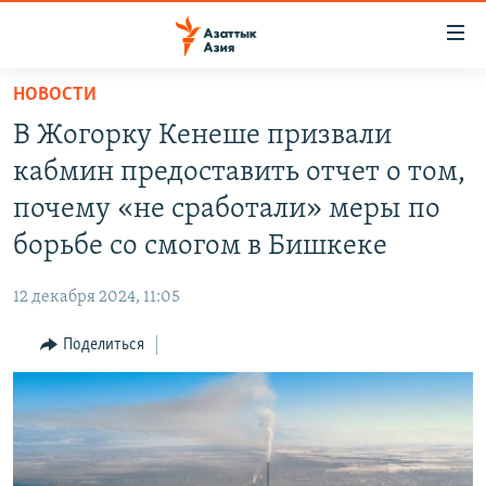
Доступность
ссылок
Вернуться
НОВОСТИ
к
ЦЕНТРАЛЬНАЯ АЗИЯ
В Жогорку Кенеше призвали
основному
НОВОСТИ
КАЗАХСТАН
содержанию
кабмин предоставить отчет о том,
ВОЙНА В УКРАИНЕ
Вернутся
КЫРГЫЗСТАН
почему «не сработали» меры по
к
НА ДРУГИХ ЯЗЫКАХ
УЗБЕКИСТАН
борьбе со смогом в Бишкеке
главной
ТАДЖИКИСТАН
ҚАЗАҚША
навигации
ПОДПИШИТЕСЬ НА НАС В СОЦСЕТЯХ
12 декабря 2024, 11:05
Вернутся
КЫРГЫЗЧА
к
Поделиться
ЎЗБЕКЧА
поиску
ТОҶИКӢ
Все сайты РСЕ/РС
TÜRKMENÇE