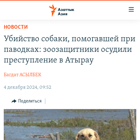
Доступность
ссылок
Вернуться
НОВОСТИ
к
ЦЕНТРАЛЬНАЯ АЗИЯ
Убийство собаки, помогавшей при
основному
НОВОСТИ
КАЗАХСТАН
содержанию
паводках: зоозащитники осудили
ВОЙНА В УКРАИНЕ
Вернутся
КЫРГЫЗСТАН
преступление в Атырау
к
НА ДРУГИХ ЯЗЫКАХ
УЗБЕКИСТАН
главной
Багдат АСЫЛБЕК
ТАДЖИКИСТАН
ҚАЗАҚША
навигации
ПОДПИШИТЕСЬ НА НАС В СОЦСЕТЯХ
Вернутся
4 декабря 2024, 09:52
КЫРГЫЗЧА
к
ЎЗБЕКЧА
Поделиться
поиску
ТОҶИКӢ
Все сайты РСЕ/РС
TÜRKMENÇE