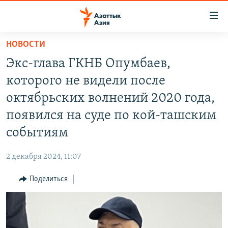
Доступность
ссылок
Вернуться
НОВОСТИ
к
ЦЕНТРАЛЬНАЯ АЗИЯ
Экс-глава ГКНБ Опумбаев,
основному
НОВОСТИ
КАЗАХСТАН
содержанию
которого не видели после
ВОЙНА В УКРАИНЕ
Вернутся
КЫРГЫЗСТАН
октябрьских волнений 2020 года,
к
НА ДРУГИХ ЯЗЫКАХ
УЗБЕКИСТАН
появился на суде по кой-ташским
главной
ТАДЖИКИСТАН
ҚАЗАҚША
навигации
событиям
ПОДПИШИТЕСЬ НА НАС В СОЦСЕТЯХ
Вернутся
КЫРГЫЗЧА
к
2 декабря 2024, 11:07
ЎЗБЕКЧА
поиску
Поделиться
ТОҶИКӢ
Все сайты РСЕ/РС
TÜRKMENÇE