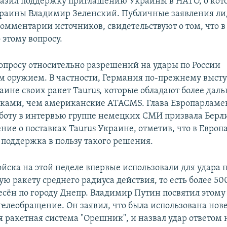
азил поддержку приглашению Украины в НАТО, о кот
раины Владимир Зеленский. Публичные заявления ли
комментарии источников, свидетельствуют о том, что 
 этому вопросу.
 вопросу относительно разрешений на удары по России
 оружием. В частности, Германия по-прежнему высту
аине своих ракет Taurus, которые обладают более да
ками, чем американские ATACMS. Глава Европарламен
бботу в интервью группе немецких СМИ призвала Берл
ние о поставках Taurus Украине, отметив, что в Евро
 поддержка в пользу такого решения.
ойска на этой неделе впервые использовали для удара 
ю ракету среднего радиуса действия, то есть более 50
есён по городу Днепр. Владимир Путин посвятил этому
телеобращение. Он заявил, что была использована но
я ракетная система "Орешник", и назвал удар ответом 