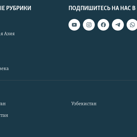
Е РУБРИКИ
ПОДПИШИТЕСЬ НА НАС В
я Азия
века
тан
Узбекистан
тан