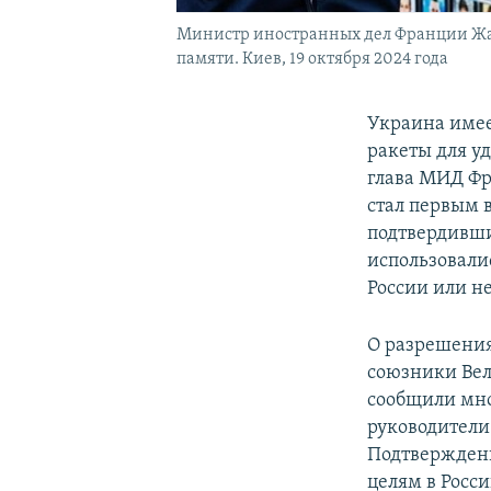
Министр иностранных дел Франции Жан
памяти. Киев, 19 октября 2024 года
Украина имее
ракеты для уд
глава МИД Ф
стал первым 
подтвердивши
использовали
России или не
О разрешения
союзники Вел
сообщили мно
руководители
Подтверждены
целям в Росс