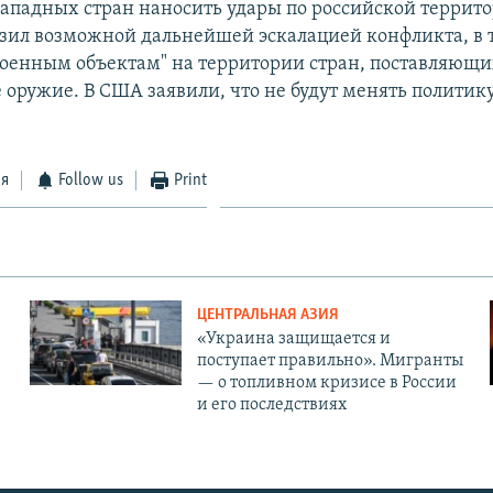
ападных стран наносить удары по российской террит
зил возможной дальнейшей эскалацией конфликта, в 
военным объектам" на территории стран, поставляющ
оружие. В США заявили, что не будут менять политику
ся
Follow us
Print
ЦЕНТРАЛЬНАЯ АЗИЯ
«Украина защищается и
поступает правильно». Мигранты
— о топливном кризисе в России
и его последствиях