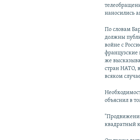
телеобращени
наносились 
По словам Ба
должны публи
войне с Росси
французские 
же высказыва
стран НАТО, 
всяком случае
Необходимос
объяснил в то
"Продвижение
квадратный ки