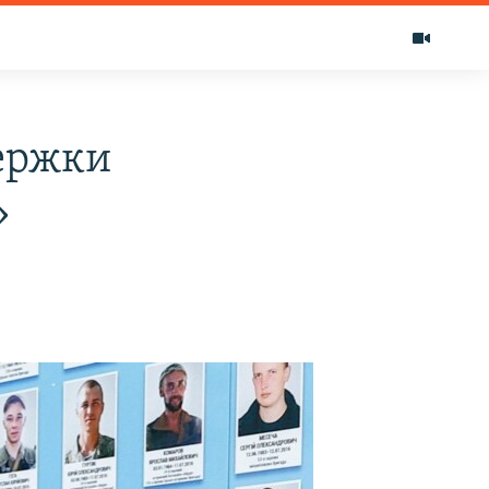
ержки
»