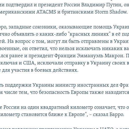
и подтвердил и президент России Владимир Путин, о
американскими ATACMS и британскими Storm Shadow.
рро, западные союзники, оказывающие помощь Украин
чно объявлять о каких-либо "красных линиях" в её по
ей. На вопрос о том, могут ли быть отправлены в Укра
военные, он ответил, что нельзя исключать никаких ва
лся ранее и президент Франции Эммануэль Макрон. П
включая и США, исключали отправку в Украину своих в
 для участия в боевых действиях.
ть поддержки Украины министр иностранных дел Фр
м числе тем, что безопасность Европы также находится
 России на один квадратный километр означает, что о
лометр становится ближе к Европе", – сказал Барро.