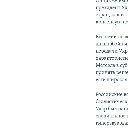
Он также выр
президент Ук
стран, как и 
консенсуса по
Его нет и по
дальнобойным
передачи Укр
характеристи
Метсола в су
принять реше
есть широкая
Российские в
баллистическу
Удар был нан
специальное 
гиперзвукова