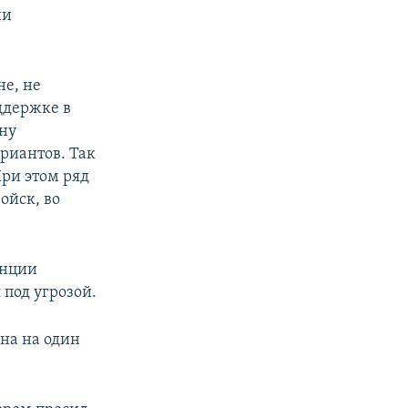
ни
е, не
ддержке в
ину
риантов. Так
ри этом ряд
ойск, во
анции
 под угрозой.
на на один