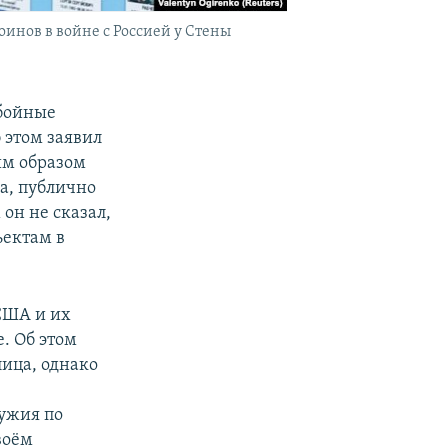
нов в войне с Россией у Стены
обойные
 этом заявил
им образом
а, публично
он не сказал,
ъектам в
США и их
. Об этом
ица, однако
.
ужия по
воём