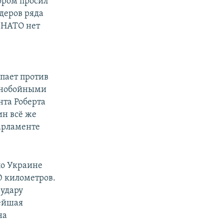
ором просил
деров ряда
в НАТО нет
пает против
льнобойными
та Роберта
ин всё же
парламенте
по Украине
0 километров.
 удару
вейшая
на