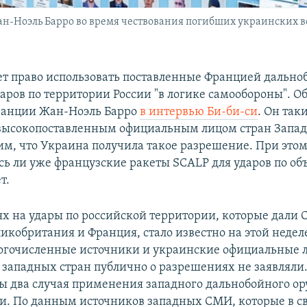
-Ноэль Барро во время чествования погибших украинских вои
т право использовать поставленные Францией дальн
аров по территории России "в логике самообороны". Об
ранции Жан-Ноэль Барро
в интервью Би-би-си
. Он так
высокопоставленным официальным лицом стран Запад
м, что Украина получила такое разрешение. При этом 
сь ли уже французские ракеты SCALP для ударов по об
т.
х на удары по российской территории, которые дали 
икобритания и Франция, стало известно на этой неделе
гочисленные источники и украинские официальные л
 западных стран публично о разрешениях не заявляли
 два случая применения западного дальнобойного ор
ии. По данным источников западных СМИ, которые в с