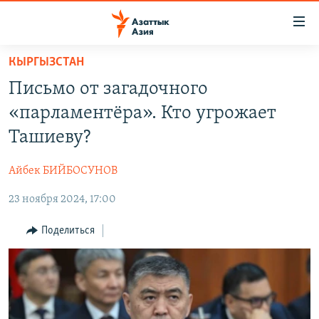
Доступность
ссылок
Вернуться
КЫРГЫЗСТАН
к
ЦЕНТРАЛЬНАЯ АЗИЯ
Письмо от загадочного
основному
НОВОСТИ
КАЗАХСТАН
содержанию
«парламентёра». Кто угрожает
ВОЙНА В УКРАИНЕ
Вернутся
КЫРГЫЗСТАН
Ташиеву?
к
НА ДРУГИХ ЯЗЫКАХ
УЗБЕКИСТАН
главной
Айбек БИЙБОСУНОВ
ТАДЖИКИСТАН
ҚАЗАҚША
навигации
ПОДПИШИТЕСЬ НА НАС В СОЦСЕТЯХ
Вернутся
23 ноября 2024, 17:00
КЫРГЫЗЧА
к
ЎЗБЕКЧА
Поделиться
поиску
ТОҶИКӢ
Все сайты РСЕ/РС
TÜRKMENÇE