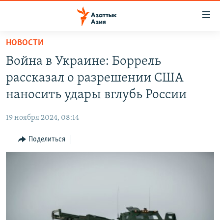
Доступность
ссылок
Вернуться
НОВОСТИ
к
ЦЕНТРАЛЬНАЯ АЗИЯ
Война в Украине: Боррель
основному
НОВОСТИ
КАЗАХСТАН
содержанию
рассказал о разрешении США
ВОЙНА В УКРАИНЕ
Вернутся
КЫРГЫЗСТАН
наносить удары вглубь России
к
НА ДРУГИХ ЯЗЫКАХ
УЗБЕКИСТАН
главной
19 ноября 2024, 08:14
ТАДЖИКИСТАН
ҚАЗАҚША
навигации
ПОДПИШИТЕСЬ НА НАС В СОЦСЕТЯХ
Вернутся
Поделиться
КЫРГЫЗЧА
к
ЎЗБЕКЧА
поиску
ТОҶИКӢ
Все сайты РСЕ/РС
TÜRKMENÇE