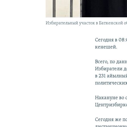
Избирательный участок в Баткенской об
Сегодня в 08:
кенешей.
Всего, по да
Избиратели д
в 231 айылны
политических
Накануне во 
Центризбирко
Сегодня же п
дистанционно