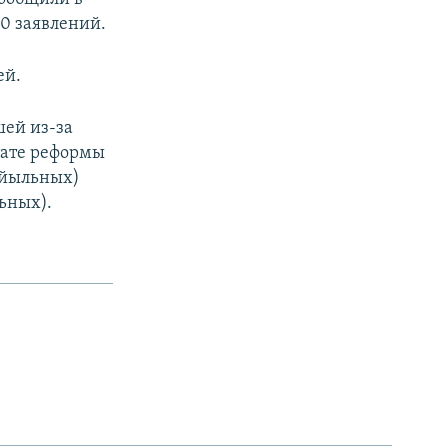
50 заявлений.
ей.
шей из-за
тате реформы
 айыльных)
льных).