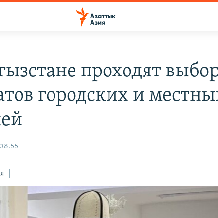
гызстане проходят выбо
атов городских и местны
шей
 08:55
ся