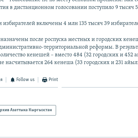
стия в дистанционном голосовании поступило 9 тысяч 
ки избирателей включены 4 млн 135 тысяч 39 избирател
назначены после роспуска местных и городских кене
дминистративно-территориальной реформы. В резуль
количество кенешей – вместо 484 (32 городских и 452
не насчитывается 264 кенеша (33 городских и 231 айы
ся
Follow us
Print
рхив Азаттыка Кыргызстан