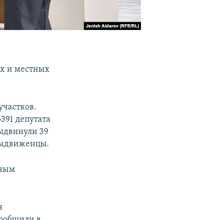
их и местных
участков.
391 депутата
ыдвинули 39
выдвиженцы.
нным
я
сообщили в