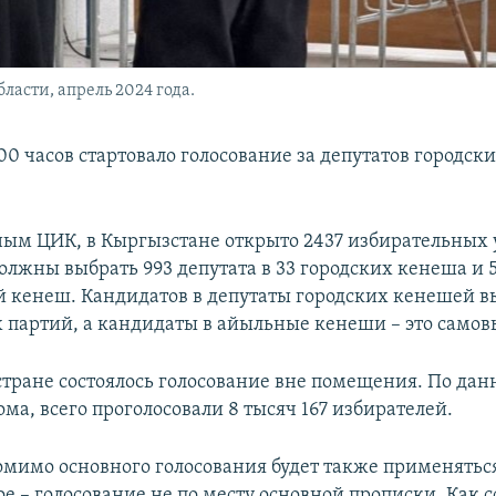
ласти, апрель 2024 года.
00 часов стартовало голосование за депутатов городск
нным ЦИК, в Кыргызстане открыто 2437 избирательных 
олжны выбрать 993 депутата в 33 городских кенеша и 5
й кенеш. Кандидатов в депутаты городских кенешей в
 партий, а кандидаты в айыльные кенеши – это само
стране состоялось голосование вне помещения. По да
ма, всего проголосовали 8 тысяч 167 избирателей.
омимо основного голосования будет также применятьс
е – голосование не по месту основной прописки. Как 