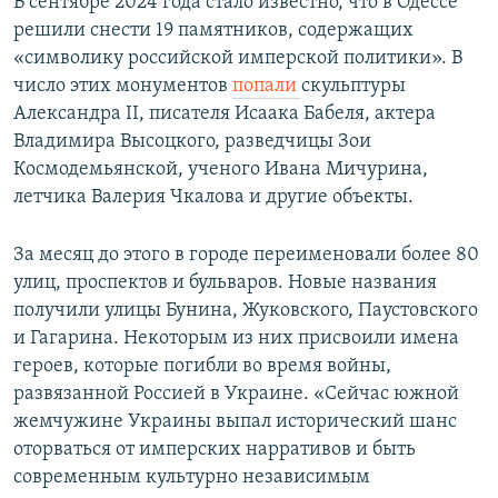
В сентябре 2024 года стало известно, что в Одессе
решили снести 19 памятников, содержащих
«символику российской имперской политики». В
число этих монументов
попали
скульптуры
Александра II, писателя Исаака Бабеля, актера
Владимира Высоцкого, разведчицы Зои
Космодемьянской, ученого Ивана Мичурина,
летчика Валерия Чкалова и другие объекты.
За месяц до этого в городе переименовали более 80
улиц, проспектов и бульваров. Новые названия
получили улицы Бунина, Жуковского, Паустовского
и Гагарина. Некоторым из них присвоили имена
героев, которые погибли во время войны,
развязанной Россией в Украине. «Сейчас южной
жемчужине Украины выпал исторический шанс
оторваться от имперских нарративов и быть
современным культурно независимым