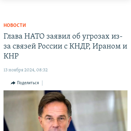
Доступность
ссылок
ЦЕНТРАЛЬНАЯ АЗИЯ
Вернуться
НОВОСТИ
КАЗАХСТАН
НОВОСТИ
к
ВОЙНА В УКРАИНЕ
КЫРГЫЗСТАН
Глава НАТО заявил об угрозах из-
основному
НА ДРУГИХ ЯЗЫКАХ
содержанию
за связей России с КНДР, Ираном и
УЗБЕКИСТАН
Вернутся
КНР
ТАДЖИКИСТАН
ҚАЗАҚША
к
ПОДПИШИТЕСЬ НА НАС В СОЦСЕТЯХ
КЫРГЫЗЧА
главной
13 ноября 2024, 08:32
навигации
ЎЗБЕКЧА
Вернутся
Поделиться
ТОҶИКӢ
Все сайты РСЕ/РС
к
поиску
TÜRKMENÇE