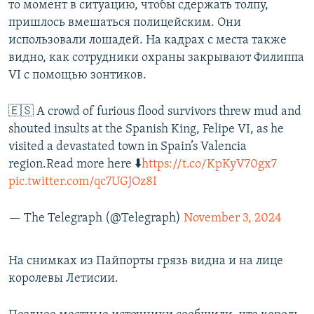
то момент в ситуацию, чтобы сдержать толпу,
пришлось вмешаться полицейским. Они
использовали лошадей. На кадрах с места также
видно, как сотрудники охраны закрывают Филиппа
VI с помощью зонтиков.
🇪🇸 A crowd of furious flood survivors threw mud and
shouted insults at the Spanish King, Felipe VI, as he
visited a devastated town in Spain’s Valencia
region.Read more here ⬇️
https://t.co/KpKyV70gx7
pic.twitter.com/qc7UGJOz8I
— The Telegraph (@Telegraph)
November 3, 2024
На снимках из Пайпорты грязь видна и на лице
королевы Летисии.