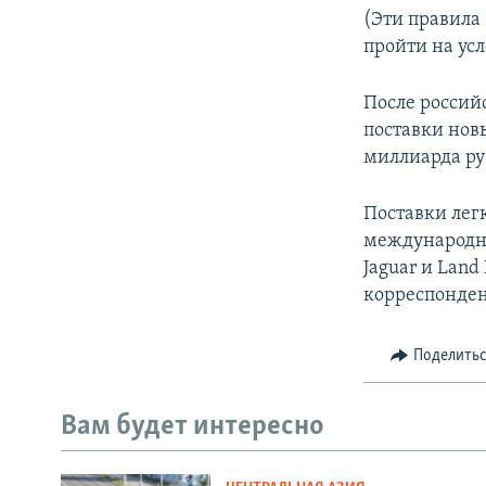
(Эти правила
пройти на ус
После российс
поставки новы
миллиарда руб
Поставки лег
международны
Jaguar и Lan
корреспонден
Поделить
Вам будет интересно