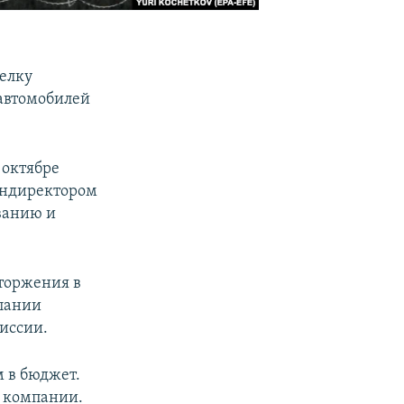
елку
 автомобилей
 октябре
ендиректором
ванию и
вторжения в
мпании
иссии.
 в бюджет.
и компании.