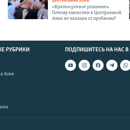
ЦЕНТРАЛЬНАЯ АЗИЯ
«Краткосрочное решение».
Почему амнистии в Центральной
Азии не панацея от проблемы?
Е РУБРИКИ
ПОДПИШИТЕСЬ НА НАС В
я Азия
века