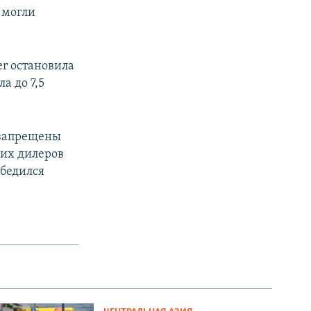
 могли
er остановила
а до 7,5
 запрещены
их дилеров
убедился