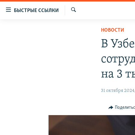
Доступность
БЫСТРЫЕ ССЫЛКИ
ссылок
Искать
Вернуться
ЦЕНТРАЛЬНАЯ АЗИЯ
НОВОСТИ
к
НОВОСТИ
КАЗАХСТАН
основному
В Узб
содержанию
ВОЙНА В УКРАИНЕ
КЫРГЫЗСТАН
Вернутся
сотру
НА ДРУГИХ ЯЗЫКАХ
УЗБЕКИСТАН
к
главной
ТАДЖИКИСТАН
ҚАЗАҚША
на 3 т
навигации
КЫРГЫЗЧА
Вернутся
31 октября 2024
к
ЎЗБЕКЧА
поиску
ТОҶИКӢ
Поделить
TÜRKMENÇE