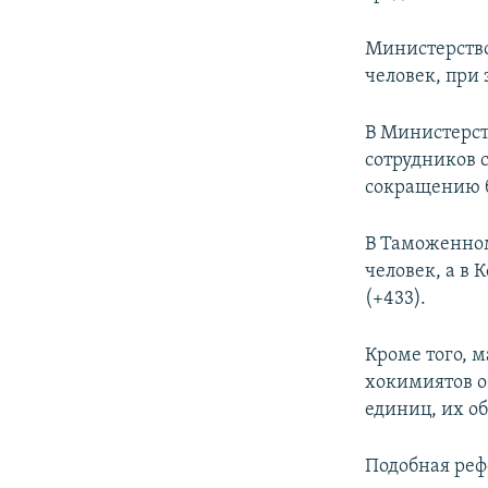
Министерство
человек, при 
В Министерст
сотрудников с
сокращению бе
В Таможенном
человек, а в 
(+433).
Кроме того, 
хокимиятов об
единиц, их об
Подобная реф