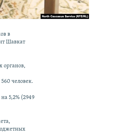
ов в
нт Шавкат
х органов,
 560 человек.
 на 5,2% (2949
ета,
ебюджетных