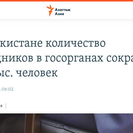
екистане количество
дников в госорганах сокр
ыс. человек
, 06:02
ся