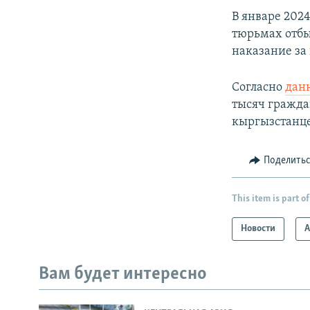
В январе 202
тюрьмах отбы
наказание за
Согласно
дан
тысяч гражда
кыргызстанцев
Поделить
This item is part of
Новости
А
Вам будет интересно