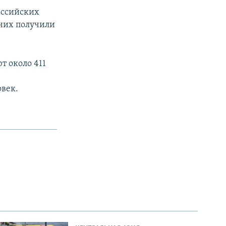
российских
 них получили
т около 411
овек.