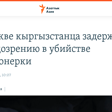
кве кыргызстанца задер
дозрению в убийстве
онерки
, 10:07
ся