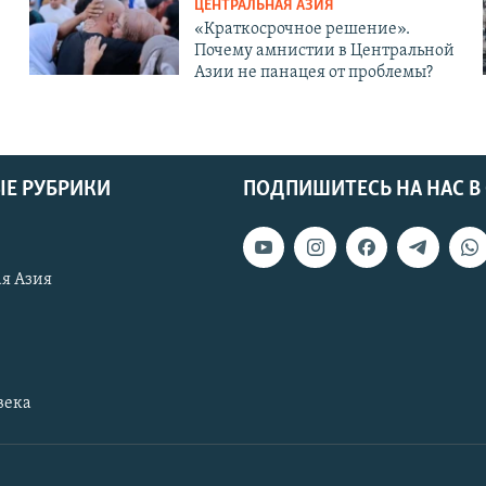
ЦЕНТРАЛЬНАЯ АЗИЯ
«Краткосрочное решение».
Почему амнистии в Центральной
Азии не панацея от проблемы?
Е РУБРИКИ
ПОДПИШИТЕСЬ НА НАС В
я Азия
века