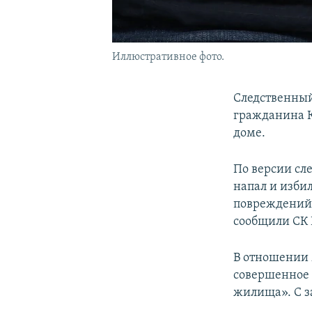
Иллюстративное фото.
Следственный
гражданина К
доме.
По версии сл
напал и изби
повреждений 
сообщили СК 
В отношении 
совершенное 
жилища». С з