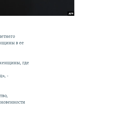
летнего
енщины в ее
 женщины, где
», -
тво,
сновенности