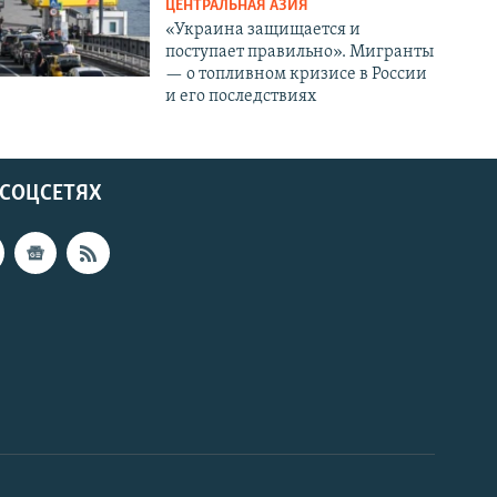
ЦЕНТРАЛЬНАЯ АЗИЯ
«Украина защищается и
поступает правильно». Мигранты
— о топливном кризисе в России
и его последствиях
 СОЦСЕТЯХ