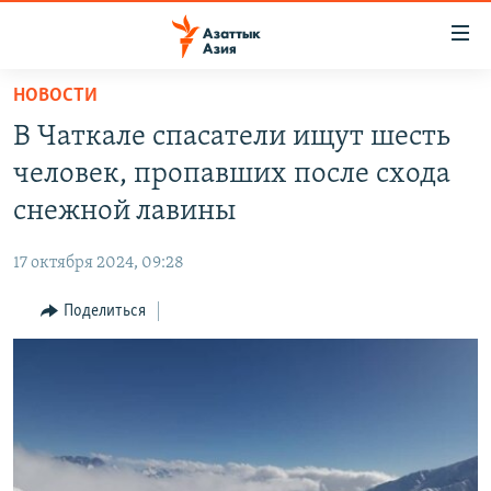
Доступность
ссылок
Вернуться
НОВОСТИ
к
ЦЕНТРАЛЬНАЯ АЗИЯ
В Чаткале спасатели ищут шесть
основному
НОВОСТИ
КАЗАХСТАН
содержанию
человек, пропавших после схода
ВОЙНА В УКРАИНЕ
Вернутся
КЫРГЫЗСТАН
снежной лавины
к
НА ДРУГИХ ЯЗЫКАХ
УЗБЕКИСТАН
главной
17 октября 2024, 09:28
ТАДЖИКИСТАН
ҚАЗАҚША
навигации
ПОДПИШИТЕСЬ НА НАС В СОЦСЕТЯХ
Вернутся
Поделиться
КЫРГЫЗЧА
к
ЎЗБЕКЧА
поиску
ТОҶИКӢ
Все сайты РСЕ/РС
TÜRKMENÇE