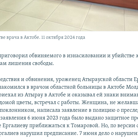
е врача в Актобе. 11 октября 2024 года
 приговорил обвиняемого в изнасиловании и убийств
одам лишения свободы.
едствия и обвинения, уроженец Атырауской области Е
накомился в врачом областной больницы в Актобе Мол
риехал из Атырау в Актобе и оказывал ей знаки вним
 домой цветы, встречал с работы. Женщина, не желавш
с поклонником, написала заявление в полицию о пресл
 заявления 6 июня 2023 года было выдано защитное п
Ергалиеву приближаться к Томаровой. Но, по версии с
Ергалиев нарушил предписание. 7 июня дело о наруше