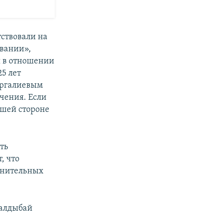
тствовали на
овании»,
 в отношении
5 лет
Ергалиевым
ючения. Если
вшей стороне
ть
, что
олнительных
Калдыбай