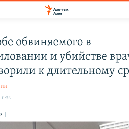
обе обвиняемого в
иловании и убийстве вра
ворили к длительному с
СИН
 11:26
ся