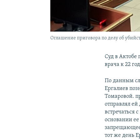
Оглашение приговора по делу об убийств
Суд в Актобе
врача к 22 г
По данным сл
Ергалиев поз
Томаровой. п
отправлял ей
встречаться 
основании ее
запрещающее 
тот же день 