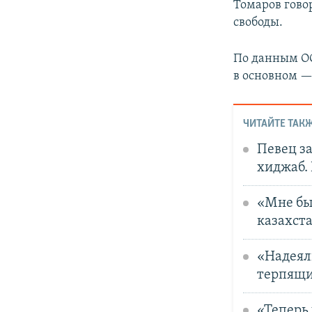
Томаров гово
свободы.
По данным ОО
в основном —
ЧИТАЙТЕ ТАКЖ
Певец за
хиджаб. 
«Мне бы
казахста
«Надеял
терпящи
«Теперь 