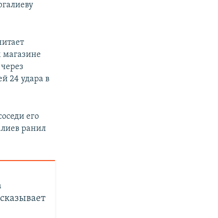
ргалиеву
читает
м магазине
 через
ей 24 удара в
оседи его
алиев ранил
а
сказывает