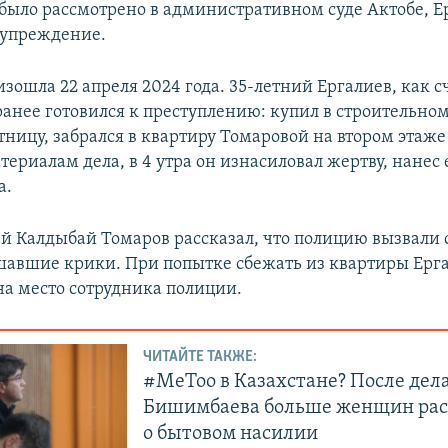
было рассмотрено в административном суде Актобе, Е
дупреждение.
зошла 22 апреля 2024 года. 35-летний Ергалиев, как с
аранее готовился к преступлению: купил в строительно
тницу, забрался в квартиру Томаровой на втором этаже
териалам дела, в 4 утра он изнасиловал жертву, нанес 
а.
й Калдыбай Томаров рассказал, что полицию вызвали с
шавшие крики. При попытке сбежать из квартиры Ерг
а место сотрудника полиции.
ЧИТАЙТЕ ТАКЖЕ:
#MeToo в Казахстане? После дел
Бишимбаева больше женщин рас
о бытовом насилии