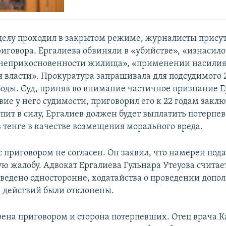
 делу проходил в закрытом режиме, журналисты прису
иговора. Ергалиева обвиняли в «убийстве», «изнасил
неприкосновенности жилища», «применении насилия
я власти». Прокуратура запрашивала для подсудимого 2
оды. Суд, приняв во внимание частичное признание 
вие у него судимости, приговорил его к 22 годам закл
упит в силу, Ергалиев должен будет выплатить потерпе
 тенге в качестве возмещения морального вреда.
 приговором не согласен. Он заявил, что намерен пода
ю жалобу. Адвокат Ергалиева Гульнара Утеуова считает
оведено односторонне, ходатайства о проведении доп
 действий были отклонены.
рена приговором и сторона потерпевших. Отец врача 