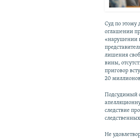
Суд по этому
оглашении пр
«нарушении 
представител
лишения своб
вины, отсутст
приговор вст
20 миллионов
Подсудимый с
апелляционну
следствие пр
следственных
Не удовлетво