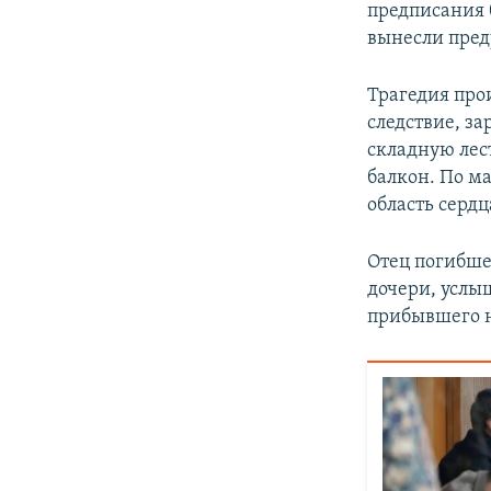
предписания 
вынесли пре
Трагедия прои
следствие, з
складную лес
балкон. По ма
область сердц
Отец погибше
дочери, услы
прибывшего н