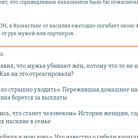
рит, что справедливым наказанием было бы пожизне
Н, в Казахстане от насилия ежегодно погибает около
 от рук мужей или партнеров.
Е:
явил, что мужья убивают жён, потому что те не 
Как на это отреагировали?
ло страшно уходить». Пережившая домашнее на
нка борется за выплаты
ись, что станет человеком». Истории женщин, г
х насилие в семье
убили и мою дочь». Что известно о гибели караг