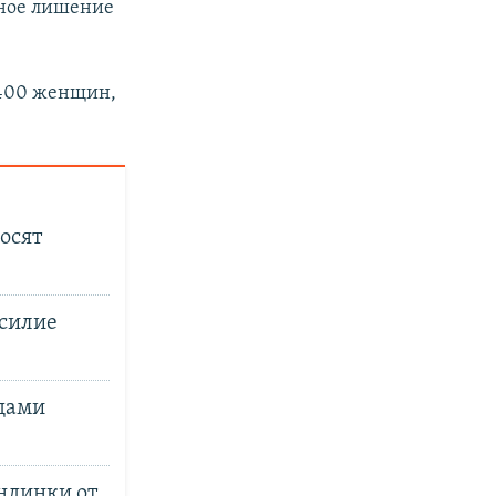
нное лишение
 400 женщин,
носят
силие
одами
андинки от