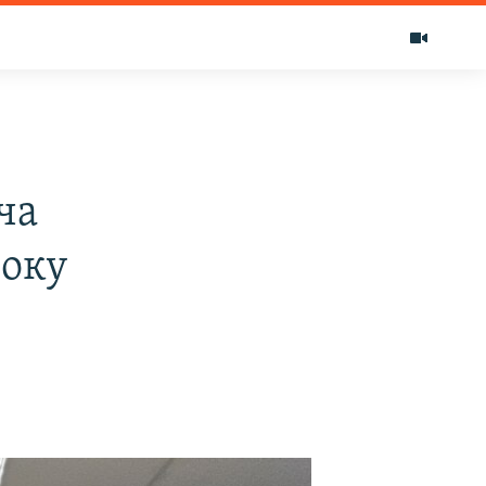
ча
року