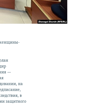
е женщины-
рлан
дир
ания —
ая
едовании, на
редписание,
ледствия, в
нии защитного