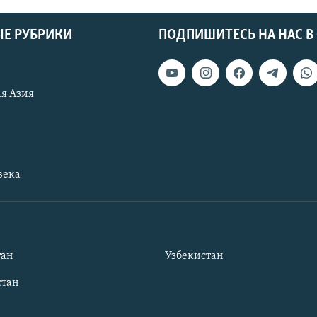
Е РУБРИКИ
ПОДПИШИТЕСЬ НА НАС В
я Азия
века
тан
Узбекистан
тан