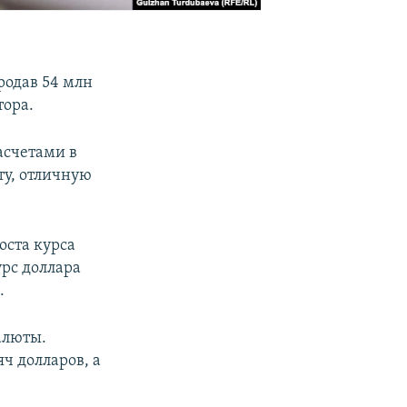
родав 54 млн
тора.
асчетами в
ту, отличную
оста курса
урс доллара
.
алюты.
ч долларов, а