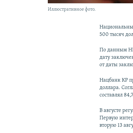
Иллюстративное фото.
Национальный
500 тысяч до
По данным НБ
дату заключен
от даты закл
Нацбанк КР п
доллара. Сог
составлял 84,
В августе рег
Первую интерв
вторую 13 авг