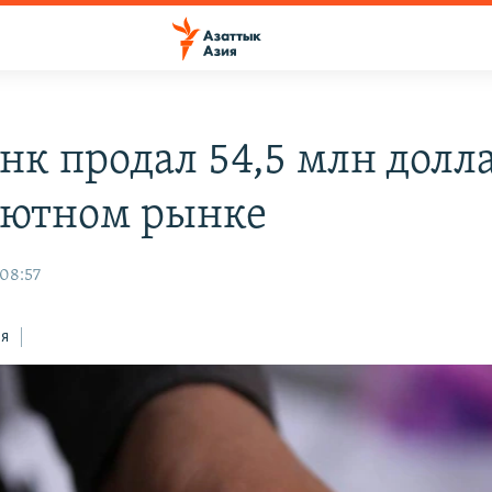
нк продал 54,5 млн долл
лютном рынке
 08:57
ся