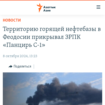
Доступность
ссылок
Вернуться
НОВОСТИ
к
ЦЕНТРАЛЬНАЯ АЗИЯ
Территорию горящей нефтебазы в
основному
НОВОСТИ
КАЗАХСТАН
содержанию
Феодосии прикрывал ЗРПК
ВОЙНА В УКРАИНЕ
Вернутся
КЫРГЫЗСТАН
«Панцирь С-1»
к
НА ДРУГИХ ЯЗЫКАХ
УЗБЕКИСТАН
главной
8 октября 2024, 13:23
ТАДЖИКИСТАН
ҚАЗАҚША
навигации
ПОДПИШИТЕСЬ НА НАС В СОЦСЕТЯХ
Вернутся
Поделиться
КЫРГЫЗЧА
к
ЎЗБЕКЧА
поиску
ТОҶИКӢ
Все сайты РСЕ/РС
TÜRKMENÇE