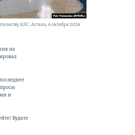
ельству АЭС. Астана, 6 октября 2024
ния на
рировал
 последнее
опросы
ими и
йте! Будьте