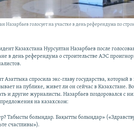
 Назарбаев голосует на участке в день референдума по строит
дент Казахстана Нурсултан Назарбаев после голосова
тане в день референдума о строительстве АЭС проигно
алистов.
 Азаттыка спросила экс-главу государства, который в
ывает на публике, живет ли он сейчас в Казахстане. В
ать и другие журналисты. Назарбаев поздоровался с н
 предложения на казахском:
ер? Табысты болыңдар. Бақытты болыңдар» («Здравству
ьте счастливы»).