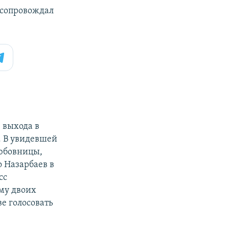
 сопровождал
 выхода в
. В увидевшей
любовницы,
о Назарбаев в
сс
ему двоих
е голосовать