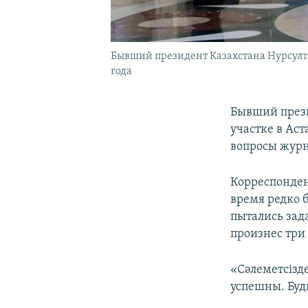
Бывший президент Казахстана Нурсултан
года
Бывший прези
участке в Ас
вопросы журн
Корреспондент
время редко б
пытались зад
произнес три
«Сәлеметсізд
успешны. Буд