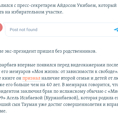
алился с пресс-секретарем Айдосом Укибаем, который
та на избирательном участке.
ие экс-президент пришел без родственников.
зарбаев впервые появился перед видеокамерами после
 его мемуаров «Моя жизнь: от зависимости к свободе»
е книге он
признал
наличие второй семьи и детей от 
е его больше чем на 40 лет. В мемуарах говорится, чт
зидентом заключил брак по исламскому обычаю с «Ми
99» Асель Исабаевой (Курманбаевой), которая родила 
рший сын Тауман уже достиг совершеннолетия и вправ
ме.