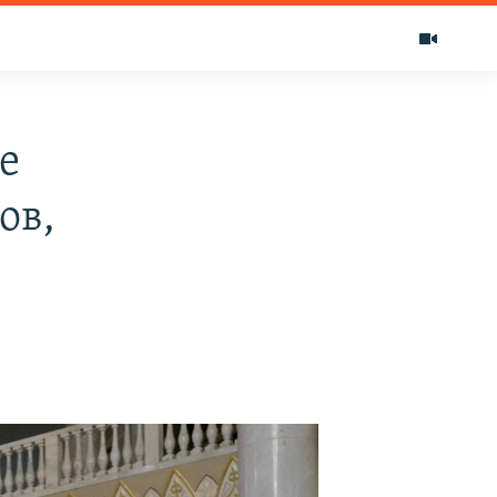
е
ов,