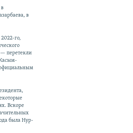
 в
азарбаева, в
 2022-го,
ического
 — перетекли
 Касым-
о официальным
езидента,
некоторые
х. Вскоре
начительных
года была Нур-