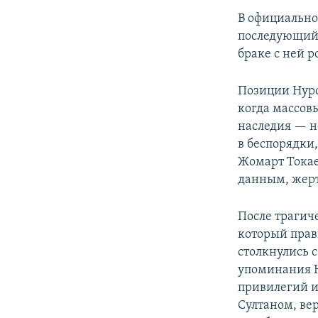
В официальной
последующий п
браке с ней р
Позиции Нурс
когда массов
наследия — н
в беспорядки
Жомарт Токае
данным, жерт
После трагич
который прав
столкнулись 
упоминания Н
привилегий и 
Султаном, ве