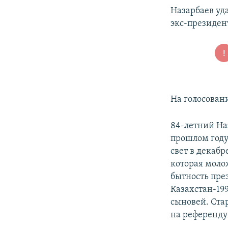
Назарбаев уд
экс-президен
На голосован
84-летний На
прошлом году
свет в декабр
которая молож
бытность пре
Казахстан-19
сыновей. Ста
на референду