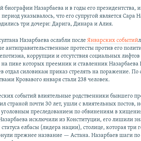
 биографии Назарбаева и в годы его президентства, и
ериод указывалось, что его супругой является Сара Н
одились три дочери: Дарига, Динара и Алия.
ултана Назарбаева ослабли после
Январских событий
л
ые антиправительственные протесты против его полит
епотизма, коррупции и отсутствия социальных лифтов
, на пике которых преемник и ставленник Назарбаева
в отдал силовикам приказ стрелять на поражение. П
вами Кровавого января стали 238 человек.
еских событий влиятельные родственники бывшего пр
ил страной почти 30 лет, ушли с влиятельных постов, 
с уголовным преследованием по обвинениям в хищения
азарбаева исключили из Конституции, его лишили з
статуса елбасы (лидера нации), столице, которая три 
рнули прежнее название — Астана. Назарбаев шаги по