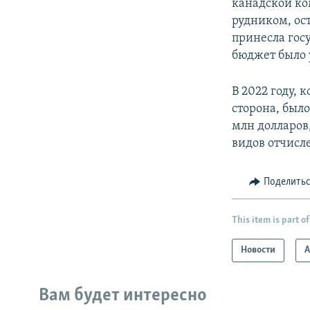
канадской ком
рудником, ост
принесла гос
бюджет было у
В 2022 году, 
сторона, было
млн долларов,
видов отчисл
Поделить
This item is part of
Новости
А
Вам будет интересно