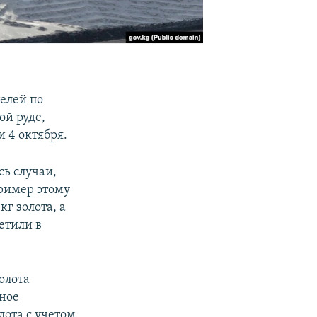
елей по
ой руде,
 4 октября.
ь случаи,
пример этому
г золота, а
етили в
олота
ное
лота с учетом