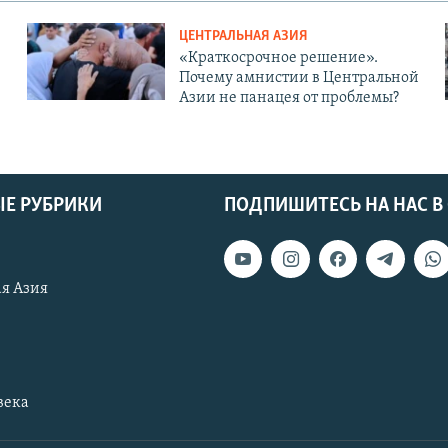
ЦЕНТРАЛЬНАЯ АЗИЯ
«Краткосрочное решение».
Почему амнистии в Центральной
Азии не панацея от проблемы?
Е РУБРИКИ
ПОДПИШИТЕСЬ НА НАС В
я Азия
века