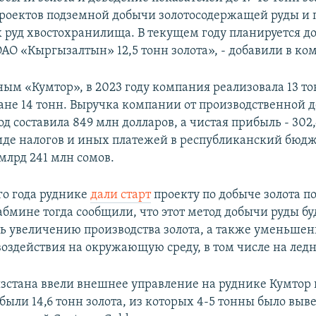
роектов подземной добычи золотосодержащей руды и 
 руд хвостохранилища. В текущем году планируется д
ОАО «Кыргызалтын» 12,5 тонн золота», - добавили в ко
ым «Кумтор», в 2023 году компания реализовала 13 то
лане 14 тонн. Выручка компании от производственной 
д составила 849 млн долларов, а чистая прибыль - 302
виде налогов и иных платежей в республиканский бюд
млрд 241 млн сомов.
го года руднике
дали старт
проекту по добыче золота 
абмине тогда сообщили, что этот метод добычи руды бу
ть увеличению производства золота, а также уменьше
воздействия на окружающую среду, в том числе на лед
зстана ввели внешнее управление на руднике Кумтор в 
обыли 14,6 тонн золота, из которых 4-5 тонны было выв