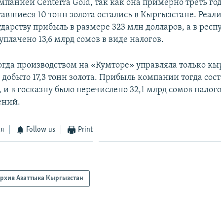
панией Centerra Gold, так как она примерно треть го
авшиеся 10 тонн золота остались в Кыргызстане. Реал
ударству прибыль в размере 323 млн долларов, а в рес
плачено 13,6 млрд сомов в виде налогов.
когда производством на «Кумторе» управляла только к
 добыто 17,3 тонн золота. Прибыль компании тогда сост
 и в госказну было перечислено 32,1 млрд сомов налог
ений.
ся
Follow us
Print
рхив Азаттыка Кыргызстан