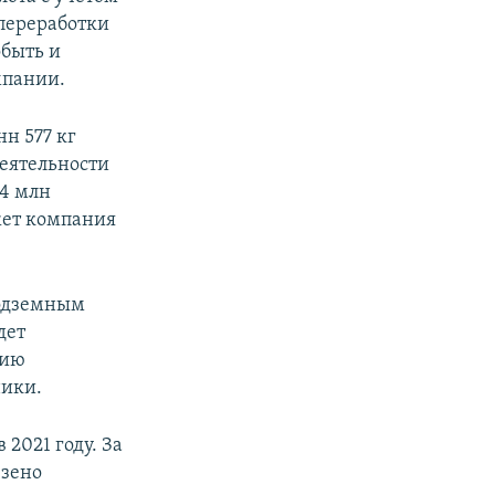
переработки
обыть и
мпании.
нн 577 кг
деятельности
,4 млн
жет компания
подземным
дет
нию
ники.
2021 году. За
езено