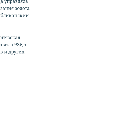
да управляла
изация золота
публиканский
ыргызская
авила 986,5
ов и других