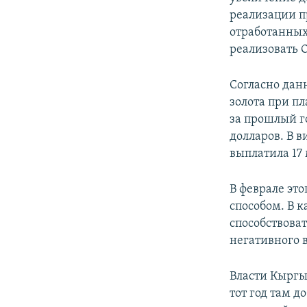
реализации п
отработанных
реализовать 
Согласно данн
золота при п
за прошлый го
долларов. В 
выплатила 17 
В феврале это
способом. В к
способствова
негативного 
Власти Кыргы
тот год там д