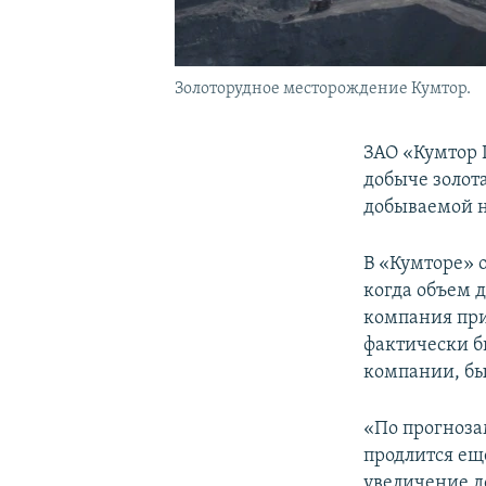
Золоторудное месторождение Кумтор.
ЗАО «Кумтор 
добыче золот
добываемой н
В «Кумторе» 
когда объем 
компания прив
фактически б
компании, был
«По прогноза
продлится ещ
увеличение до