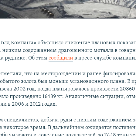
Голд Компани» объяснило снижение плановых показат
а низким содержанием драгоценного металла в товарн
а руднике. Об этом
сообщили
в пресс-службе компании
отметили, что на месторождении и ранее фиксировалис
добытого золота был меньше установленного плана. В 
ела 2002 год, когда планировалось произвести 20860 к
ыло произведено 16439 кг. Аналогичные ситуации, отм
и в 2006 и 2012 годах.
м специалистов, добыча руды с низким содержанием з
е некоторое время. В дальнейшем ожидается постепен
бычи золота и доведение показателей до 17-18 тонн зо