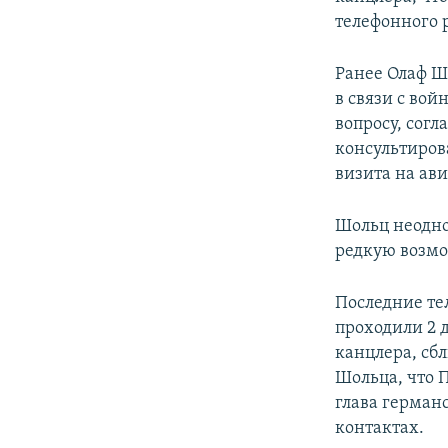
телефонного 
Ранее Олаф Ш
в связи с вой
вопросу, сог
консультиров
визита на ав
Шольц неодно
редкую возмо
Последние те
проходили 2 
канцлера, сб
Шольца, что 
глава герман
контактах.