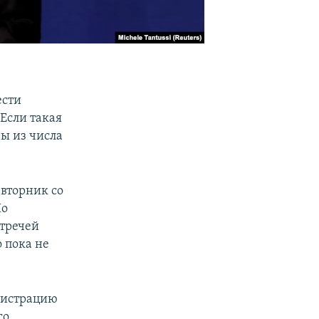
ести
Если такая
ны из числа
вторник со
По
стречей
 пока не
инистрацию
го