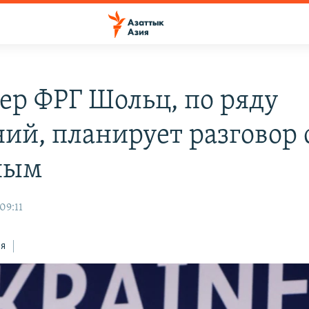
ер ФРГ Шольц, по ряду
ний, планирует разговор 
ным
09:11
ся