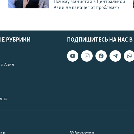
Почему амнистии в Центральной
Азии не панацея от проблемы?
Е РУБРИКИ
ПОДПИШИТЕСЬ НА НАС В
я Азия
века
тан
Узбекистан