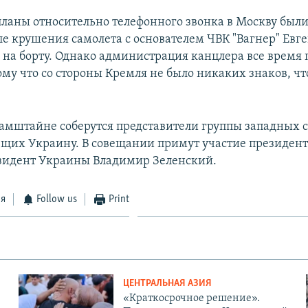
ланы относительно телефонного звонка в Москву были 
сле крушения самолета с основателем ЧВК "Вагнер" Евг
а борту. Однако администрация канцлера все время 
ому что со стороны Кремля не было никаких знаков, ч
 Рамштайне соберутся представители группы западных с
щих Украину. В совещании примут участие президен
зидент Украины Владимир Зеленский.
ся
Follow us
Print
ЦЕНТРАЛЬНАЯ АЗИЯ
«Краткосрочное решение».