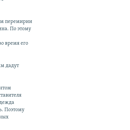
ном перемирии
ина. По этому
о время его
ым дадут
ентом
ставителя
адежда
ь. Поэтому
нных