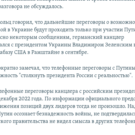
разговора не обсуждалось.
ольц говорил, что дальнейшие переговоры о возмож
ной в Украине будут проходить только при участии Пут
ласно некоторым сообщениям, германский канцлер
ался с президентом Украины Владимиром Зеленским в
иабазу США в Рамштайне в сентябре.
кратно замечал, что телефонные переговоры с Путин
жность "столкнуть президента России с реальностью".
лефонные переговоры канцлера с российским презид
декабря 2022 года. По информации официального пред
лижения позиций двух лидеров тогда не произошло. Н
Путин осознает безнадежность войны, не подтвердилас
ского правительства не видел смысла в других телефо