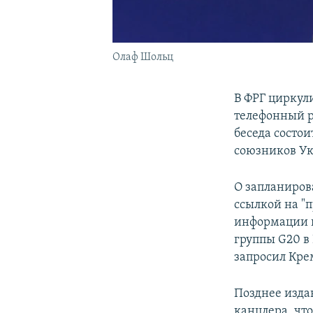
Олаф Шольц
В ФРГ циркул
телефонный р
беседа состои
союзников Ук
О запланиров
ссылкой на "
информации и
группы G20 в
запросил Кре
Позднее изда
канцлера, чт