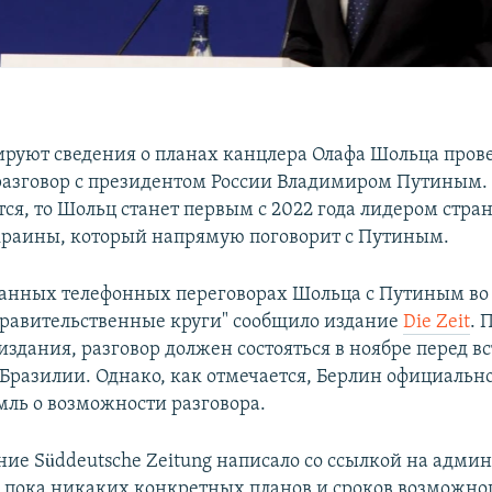
ируют сведения о планах канцлера Олафа Шольца пров
азговор с президентом России Владимиром Путиным. 
тся, то Шольц станет первым с 2022 года лидером стра
раины, который напрямую поговорит с Путиным.
анных телефонных переговорах Шольца с Путиным во 
правительственные круги" сообщило издание
Die Zeit
. 
здания, разговор должен состояться в ноябре перед в
 Бразилии. Однако, как отмечается, Берлин официально
мль о возможности разговора.
ние Süddeutsche Zeitung написало со ссылкой на адм
о пока никаких конкретных планов и сроков возможно