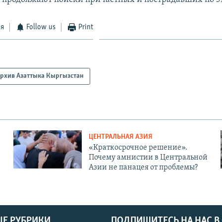
ся
Follow us
Print
рхив Азаттыка Кыргызстан
ЦЕНТРАЛЬНАЯ АЗИЯ
«Краткосрочное решение».
Почему амнистии в Центральной
Азии не панацея от проблемы?
Е РУБРИКИ
ПОДПИШИТЕСЬ НА НАС В