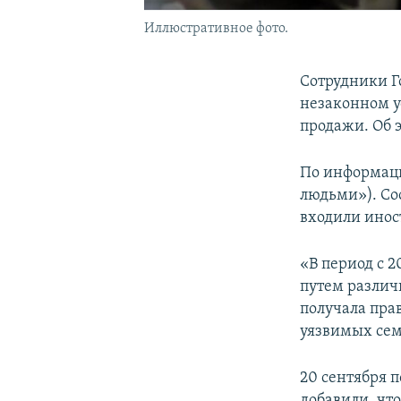
Иллюстративное фото.
Сотрудники Г
незаконном у
продажи. Об 
По информаци
людьми»). Со
входили инос
«В период с 
путем различ
получала пра
уязвимых сем
20 сентября 
добавили, чт