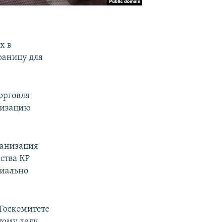
х в
раницу для
орговля
низацию
ганизация
ства КР
циально
 Госкомитете
ому делу.