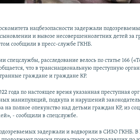
оскомитета нацбезопасности задержали подозреваемы
сыновлении и вывозе несовершеннолетних детей за г
этом сообщили в пресс-службе ГКНБ.
и спецслужбы, расследование велось по статье 166 («Т
общается, что в транснациональную преступную орга
транные граждане и граждане КР.
2022 года по настоящее время указанная преступная ор
ных манипуляций, подкупа и нарушений законодатель
ва на полное опекунство над детьми граждан КР, из со
ей», - сообщили в спецслужбе.
подозреваемых задержали и водворили в СИЗО ГКНБ. В
о продолжают поиски причастных и пострадавших по эт