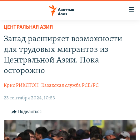
Доступность
ссылок
Вернуться
ЦЕНТРАЛЬНАЯ АЗИЯ
к
ЦЕНТРАЛЬНАЯ АЗИЯ
Запад расширяет возможности
основному
НОВОСТИ
КАЗАХСТАН
содержанию
для трудовых мигрантов из
ВОЙНА В УКРАИНЕ
Вернутся
КЫРГЫЗСТАН
Центральной Азии. Пока
к
НА ДРУГИХ ЯЗЫКАХ
УЗБЕКИСТАН
осторожно
главной
ТАДЖИКИСТАН
ҚАЗАҚША
навигации
ПОДПИШИТЕСЬ НА НАС В СОЦСЕТЯХ
Крис РИКЛТОН
Казахская служба РСЕ/РС
Вернутся
КЫРГЫЗЧА
к
23 сентября 2024, 10:53
ЎЗБЕКЧА
поиску
Поделиться
ТОҶИКӢ
Все сайты РСЕ/РС
TÜRKMENÇE