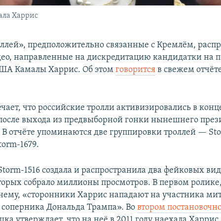
ала Харрис
ллей», предположительно связанные с Кремлём, расп
ео, направленные на дискредитацию кандидатки на п
ША Камалы Харрис. Об этом
говорится
в свежем отчёт
ечает, что российские тролли активизировались в конц
 после выхода из предвыборной гонки нынешнего пре
 В отчёте упоминаются две группировки троллей — Sto
torm-1679.
Storm-1516 создала и распространила два фейковых вид
торых собрало миллионы просмотров. В первом ролике,
 нему, «сторонники Харрис нападают на участника ми
 соперника Дональда Трампа». Во
втором постановочн
ка утверждает, что на неё в 2011 году наехала Харрис,