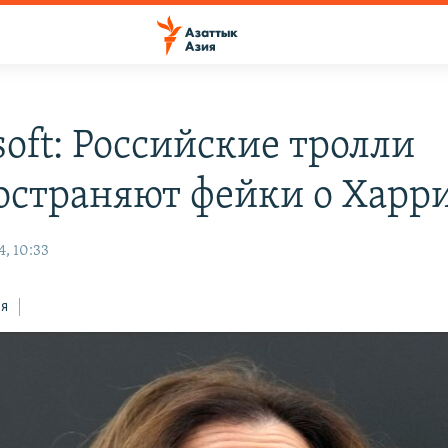
soft: Российские тролли
остраняют фейки о Харр
, 10:33
ся