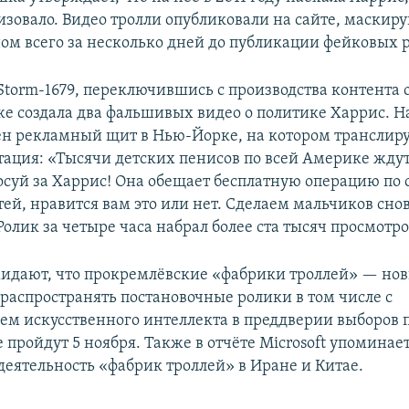
лизовало. Видео тролли опубликовали на сайте, маски
ом всего за несколько дней до публикации фейковых 
Storm-1679, переключившись с производства контента
же создала два фальшивых видео о политике Харрис. 
н рекламный щит в Нью-Йорке, на котором транслиру
тация: «Тысячи детских пенисов по всей Америке ждут
лосуй за Харрис! Она обещает бесплатную операцию по 
ей, нравится вам это или нет. Сделаем мальчиков сно
олик за четыре часа набрал более ста тысяч просмотров
ожидают, что прокремлёвские «фабрики троллей» — нов
распространять постановочные ролики в том числе с
ем искусственного интеллекта в преддверии выборов 
пройдут 5 ноября. Также в отчёте Microsoft упоминае
деятельность «фабрик троллей» в Иране и Китае.