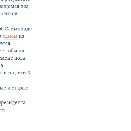
рующемся под
роликов.
 об Олимпиаде
На
одном
из
ется
, чтобы их
смене пола
ва
 в соцсети X.
ые и старые
президента
тся