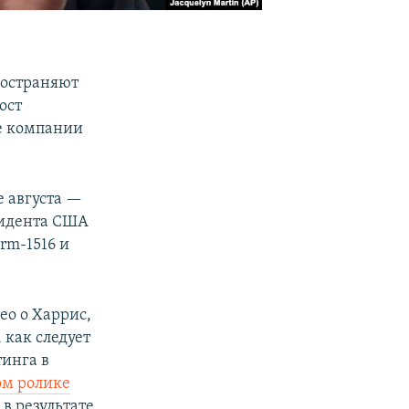
ространяют
ост
е компании
е августа —
зидента США
rm-1516 и
ео о Харрис,
 как следует
тинга в
ом ролике
 в результате