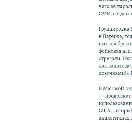
чего её пара
СМИ, созданн
Группировка 
в Париже, то
них изображё
фейковая аги
отрезали. Го
для ваших дет
девочками!» Р
В Microsoft 
— продолжат 
использовани
США, которые 
аналогичная 