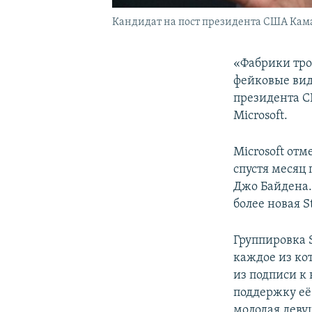
Кандидат на пост президента США Кам
«Фабрики тро
фейковые вид
президента С
Microsoft.
Microsoft отм
спустя месяц
Джо Байдена.
более новая S
Группировка 
каждое из ко
из подписи к
поддержку её
молодая девуш