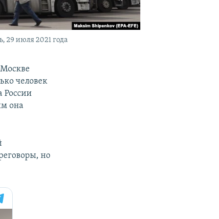
, 29 июля 2021 года
 Москве
лько человек
а России
ым она
й
реговоры, но