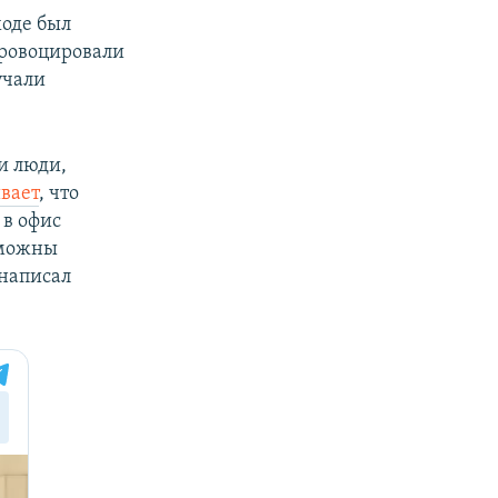
ходе был
провоцировали
учали
и люди,
вает
, что
 в офис
зможны
 написал