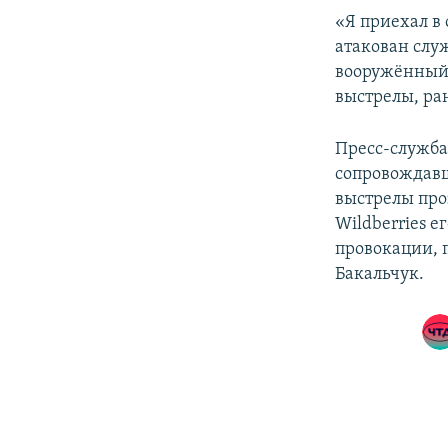
«Я приехал в
атакован слу
вооружённый 
выстрелы, ра
Пресс-служба
сопровождавш
выстрелы про
Wildberries 
провокации, 
Бакальчук.