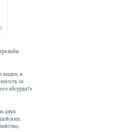
стрельбы
е видео, в
енность за
ого абсурда?»
ль двух
ицейских.
бийство,