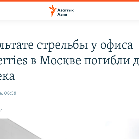
льтате стрельбы у офиса
rries в Москве погибли 
ека
4, 08:58
ся