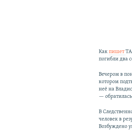
Как
пишет
ТА
погибли два 
Вечером в по
котором подт
неё на Владис
— обратилась
В Следственн
человек в рез
Возбуждено уг