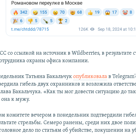
СС со ссылкой на источник в Wildberries, в результате 
сотрудника охраны офиса компании.
недельник Татьяна Бакальчук
опубликовала
в Telegram'
вердила гибель двух охранников и возложила ответств
лава Бакальчука. «Как ты мог довести ситуацию до так
 она к мужу.
ом комитете вечером в понедельник подтвердили гибе
ультате стрельбы. Семеро ранены, среди них двое пол
оловное дело по статьям об убийстве, покушении на у