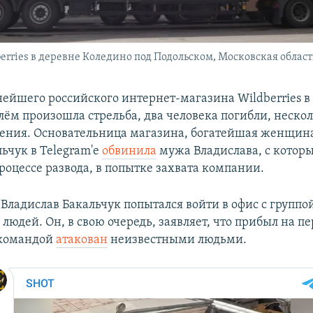
berries в деревне Коледино под Подольском, Московская область
нейшего российского интернет-магазина Wildberries в
лём произошла стрельба, два человека погибли, неско
ения. Основательница магазина, богатейшая женщин
ьчук в Telegram'е
обвинила
мужа Владислава, с котор
роцессе развода, в попытке захвата компании.
 Владислав Бакальчук попытался войти в офис с группо
юдей. Он, в свою очередь, заявляет, что прибыл на пе
 командой
атакован
неизвестными людьми.