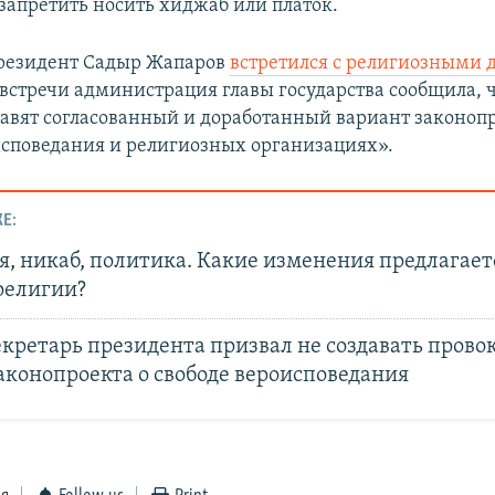
 запретить носить хиджаб или платок.
президент Садыр Жапаров
встретился с религиозными 
 встречи администрация главы государства сообщила, 
авят согласованный и доработанный вариант законоп
исповедания и религиозных организациях».
Е:
, никаб, политика. Какие изменения предлагаетс
религии?
екретарь президента призвал не создавать прово
аконопроекта о свободе вероисповедания