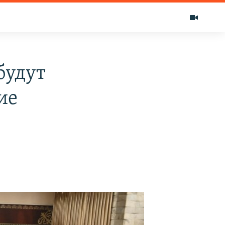
будут
ие