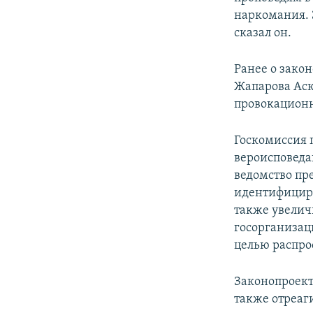
наркомания. 
сказал он.
Ранее о зако
Жапарова Аск
провокацион
Госкомиссия 
вероисповеда
ведомство пр
идентифициро
также увелич
госорганизац
целью распро
Законопроект
также отреаг