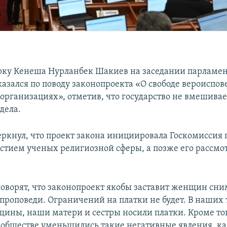
ку Кенеша Нурланбек Шакиев на заседании парламен
казался по поводу законопроекта «О свободе вероиспов
организациях», отметив, что государство не вмешивае
дела.
ркнул, что проект закона инициировала Госкомиссия 
астием ученых религиозной сферы, а позже его рассмот
говорят, что законопроект якобы заставит женщин сни
 проповеди. Ограничений на платки не будет. В наших
ины, наши матери и сестры носили платки. Кроме тог
 обществе уменьшились такие негативные явления, ка