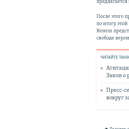
предлагается
После этого 
по итогу этой
Кенеш предст
свободе веро
ЧИТАЙТЕ ТАКЖ
Агитация
Закон о 
Пресс-с
вокруг з