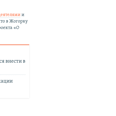
деятелями
и
что в Жогорку
роекта «О
я внести в
кации