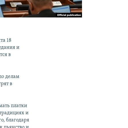
та 18
едания и
тся в
по делам
рят в
мать платки
 традициях и
о, благодаря
к пьянство и