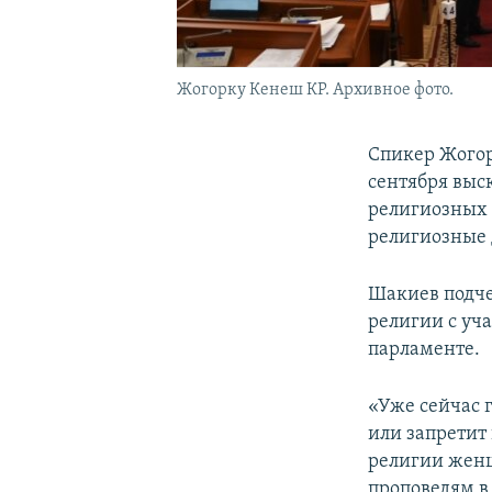
Жогорку Кенеш КР. Архивное фото.
Спикер Жогор
сентября выс
религиозных 
религиозные 
Шакиев подче
религии с уч
парламенте.
«Уже сейчас 
или запретит
религии женщ
проповедям в