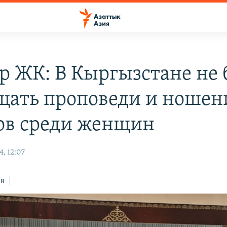
р ЖК: В Кыргызстане не 
щать проповеди и ношен
ов среди женщин
, 12:07
ся