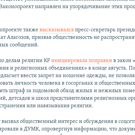
Законопроект направлен на упорядочивание этих проц
нопроекте также
высказывался
пресс-секретарь презид
ат Алагозов, призвав общественность не распространя
ных сообщений.
по делам религии КР
инициировала поправки
в закон 
ния и религиозных объединениях» в конце августа. 
едлагает ввести запрет на ношение одежды, не позво
вать личность человека в госорганах и общественных 
ить штраф за подомовой обход жилых и нежилых пом
ий, детсадов и школ представителями религиозных ор
странения или навязывания религии.
 вызвал общественный интерес и обсуждения в соцсетя
ировали в ДУМК, опровергнув информацию, что доку