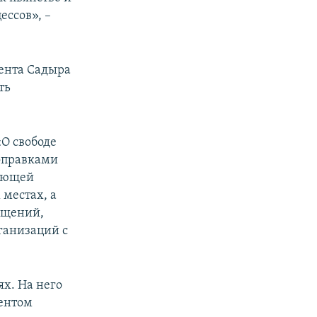
ессов», –
ента Садыра
ть
«О свободе
Поправками
ляющей
местах, а
ещений,
ганизаций с
х. На него
ментом