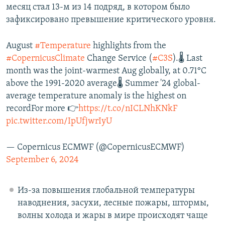
месяц стал 13-м из 14 подряд, в котором было
зафиксировано превышение критического уровня.
August
#Temperature
highlights from the
#CopernicusClimate
Change Service (
#C3S
).🌡 Last
month was the joint-warmest Aug globally, at 0.71°C
above the 1991-2020 average🌡 Summer '24 global-
average temperature anomaly is the highest on
recordFor more 👉
https://t.co/nICLNhKNkF
pic.twitter.com/IpUfjwrIyU
— Copernicus ECMWF (@CopernicusECMWF)
September 6, 2024
Из-за повышения глобальной температуры
наводнения, засухи, лесные пожары, штормы,
волны холода и жары в мире происходят чаще