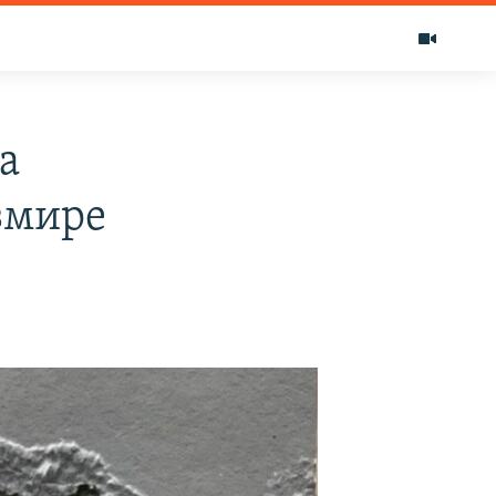
а
змире