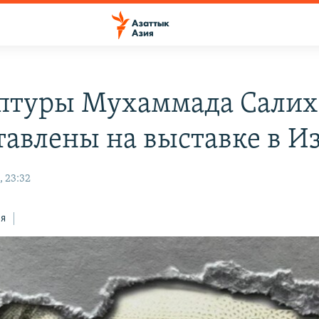
птуры Мухаммада Салих
тавлены на выставке в И
, 23:32
ся