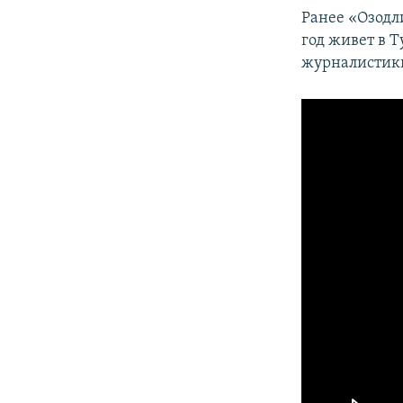
Ранее «Озодл
год живет в 
журналистики