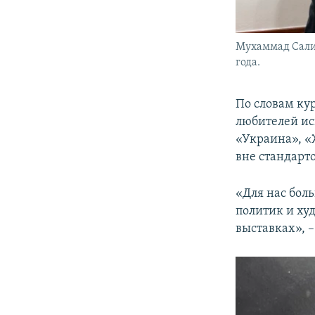
Мухаммад Салих
года.
По словам ку
любителей ис
«Украина», 
вне стандарто
«Для нас боль
политик и ху
выставках», –