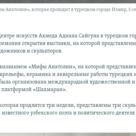
Анатолии», которая проходит в турецком городе Измир, 5 се
 Центре искусств Ахмеда Аднана Сайгуна в турецком г
еремония открытия выставки, на которой представлены
удожников и скульпторов.
 названием «Мифы Анатолии», на которой представле
барельефы, керамика и акварельные работы турецких
была организована международной художественной и
й платформой «Шахмаран».
 которая продлится три недели, представлены три скул
 известного узбекского поэта и политического деяте