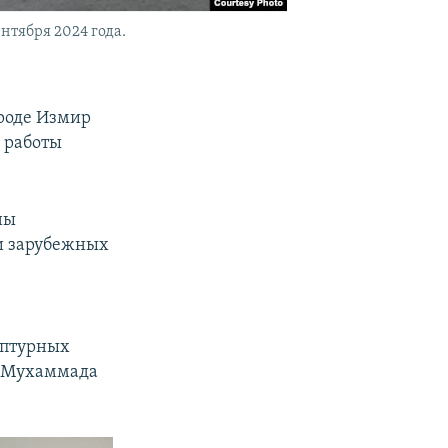
нтября 2024 года.
ороде Измир
 работы
ны
 и зарубежных
ьптурных
ля Мухаммада