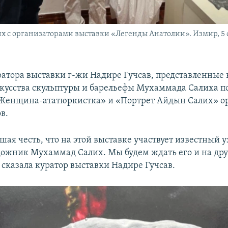
 с организаторами выставки «Легенды Анатолии». Измир, 5 
ратора выставки г-жи Надире Гучсав, представленны
кусства скульптуры и барельефы Мухаммада Салиха п
«Женщина-ататюркистка» и «Портрет Айдын Салих» о
в.
шая честь, что на этой выставке участвует известный 
дожник Мухаммад Салих. Мы будем ждать его и на др
 сказала куратор выставки Надире Гучсав.