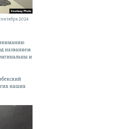
сентября 2024
е вниманию
од названием
ригинальны и
узбекский
угих наших