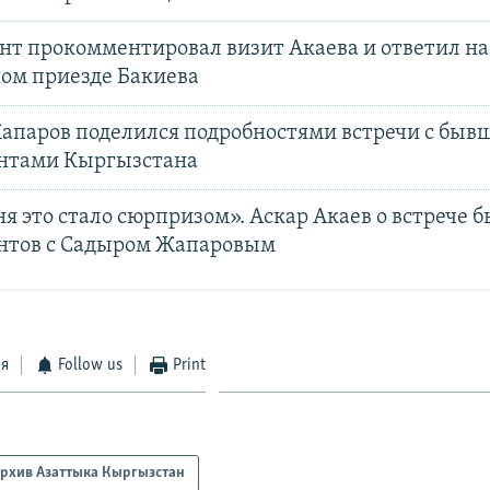
нт прокомментировал визит Акаева и ответил на
ом приезде Бакиева
апаров поделился подробностями встречи с бы
нтами Кыргызстана
я это стало сюрпризом». Аскар Акаев о встрече 
нтов с Садыром Жапаровым
ся
Follow us
Print
рхив Азаттыка Кыргызстан