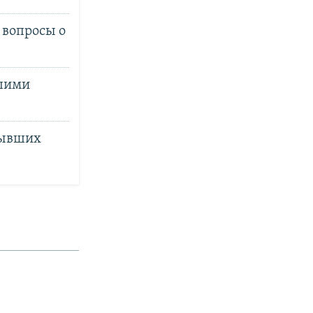
 вопросы о
вшими
бывших