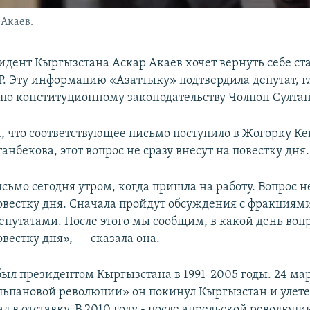
Акаев.
дент Кыргызстана Аскар Акаев хочет вернуть себе ста
Р. Эту информацию «Азаттыку» подтвердила депутат, г
по конституционному законодательству Чолпон Султан
, что соответствующее письмо поступило в Жогорку Ке
анбекова, этот вопрос не сразу внесут на повестку дня.
сьмо сегодня утром, когда пришла на работу. Вопрос не
овестку дня. Сначала пройдут обсуждения с фракциями
епутатами. После этого мы сообщим, в какой день вопр
вестку дня», — сказала она.
был президентом Кыргызстана в 1991-2005 годы. 24 мар
льпановой революции» он покинул Кыргызстан и улете
л в отставку. В 2010 году - после апрельской революци