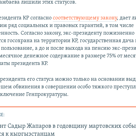
амбаева лишили этих статусов.
резидента КР согласно
соответствующему закону
, дает 
м ряд социальных и правовых гарантий, в том числе
нность. Согласно закону, экс-президенту пожизненно
ся госохрана на территории КР, государственная дача 
пользование, а до и после выхода на пенсию экс-през
месячное денежное содержание в размере 75% от мес
латы президента КР.
резидента его статуса можно только на основании вы
шем обвинения в совершении особо тяжкого преступл
аключение Генпрокуратуры.
Е:
нт Садыр Жапаров в годовщину мартовских соб
ся к кыргызстанцам