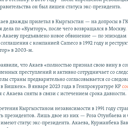
равительства он был лишен статуса экс-президента.
Акаев дважды прилетал в Кыргызстан — на допросы в Г
 дела по «Кумтору», после чего возвращался в Москву.
о Акаеву предъявлено новое обвинение — по эпизодам
 соглашения с компанией Cameco в 1992 году и рестру
тор» в 2003-м.
 заявили, что Акаев «полностью признал свою вину в 
енных преступлений и активно сотрудничает со следс
елы страны предварительно согласовывается со следов
 в Бишкек». В январе 2023 года в Генпрокуратуре КР
со
 с Акаева сняты в связи с истечением срока давности.
ретения Кыргызстаном независимости в 1991 году стр
ть президентов. Лишь двое из них — Роза Отунбаева и
имеют статус экс-президента. Акаева, Курманбека Ба