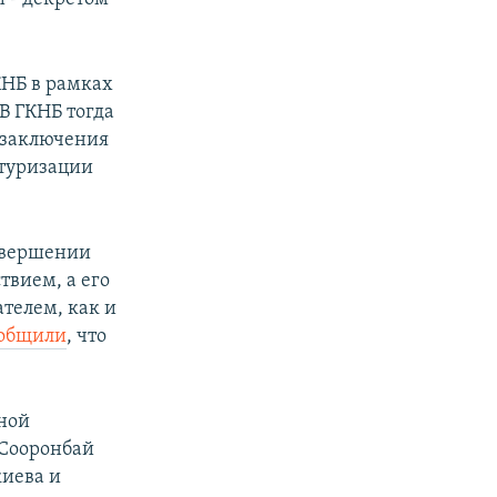
КНБ в рамках
 В ГКНБ тогда
 заключения
ктуризации
совершении
твием, а его
ателем, как и
общили
, что
аной
 Сооронбай
киева и