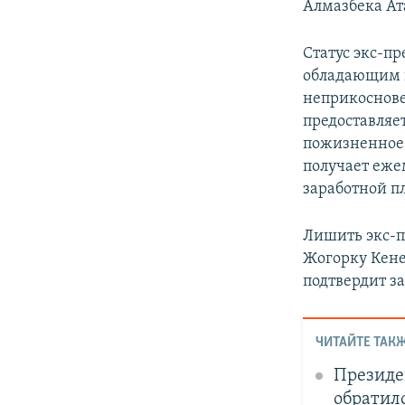
Алмазбека Ат
Статус экс-п
обладающим и
неприкоснове
предоставляет
пожизненное 
получает еже
заработной п
Лишить экс-п
Жогорку Кене
подтвердит з
ЧИТАЙТЕ ТАКЖ
Президе
обратил