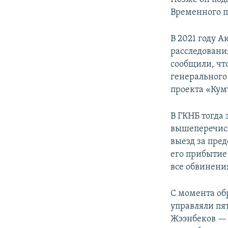
Временного п
В 2021 году 
расследования
сообщили, чт
генерального
проекта «Кум
В ГКНБ тогда
вышеперечисл
выезд за пред
его прибытие
все обвинения
С момента об
управляли пя
Жээнбеков — 