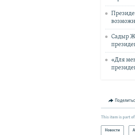
Президе
возможн
Садыр Ж
президе
«Для мен
президе
Поделить
This item is part of
Новости
А