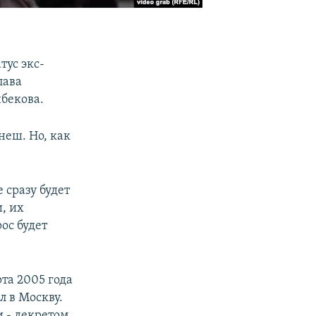
тус экс-
лава
бекова.
неш. Но, как
 сразу будет
, их
ос будет
та 2005 года
л в Москву.
и - декретом