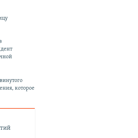
лицу
в
идент
ячной
двинутого
ения, которое
ытий