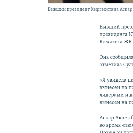
Бывший президент Кыргызстана Аскар 
Бывший прези
президента К
Комитета ЖК 
Она сообщила
отметила Султ
«Я увидела пи
вынесен на п
лидерами и д
вынесен на по
Аскар Акаев 
во время «тю
Позже он пода