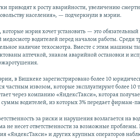
тки приводят к росту аварийности, увеличению смертн
довольству населения», — подчеркнули в мэрии.
, которые мэрия хочет установить — это обязательный
 медосмотр водителей перед началом работы. Среди т
тельное наличие техосмотра. Вместе с этим машины 
ктованы аптечкой, знаком аварийной остановки и и
пожаротушения.
рии, в Бишкеке зарегистрировано более 10 юридичес
 частным извозом, которые эксплуатируют более 10 т
отает через компанию «ЯндексТакси», которая получае
 суммы водителей, из которых 3% передает фирмам-п
етственность за риски и нарушения возлагается на во
ма не несет ответственности за возможные проблемы. 
я «ЯндексТакси» и других крупных операторов набл