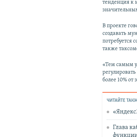
тенденция к 
значительным
В проекте го
создавать му
потребуется 
также таксом
«Тем самым у
регулировать
более 10% от 
ЧИТАЙТЕ ТАКЖ
«Яндекс
Глава ка
функции