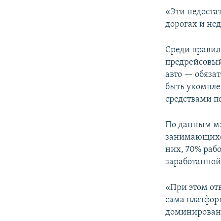
«Эти недоста
дорогах и не
Среди правил
предрейсовый
авто — обяза
быть укомпле
средствами 
По данным мэ
занимающихся
них, 70% раб
заработанной
«При этом отв
сама платфор
доминировани