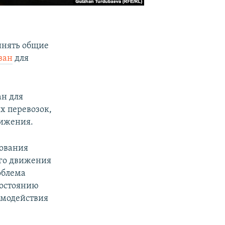
инять общие
ван
для
ан для
х перевозок,
вижения.
рования
ого движения
облема
состоянию
имодействия