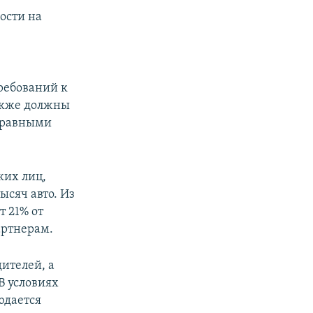
ости на
ребований к
также должны
справными
ких лиц,
ысяч авто. Из
т 21% от
артнерам.
дителей, а
В условиях
юдается