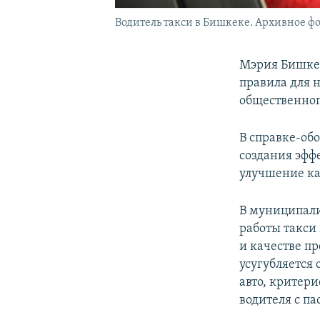
Водитель такси в Бишкеке. Архивное фо
Мэрия Бишкек
правила для 
общественног
В справке-обо
создания эфф
улучшение ка
В муниципали
работы такси
и качестве пр
усугубляется
авто, критер
водителя с п