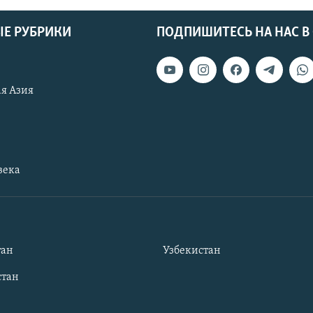
Е РУБРИКИ
ПОДПИШИТЕСЬ НА НАС В
я Азия
века
тан
Узбекистан
тан