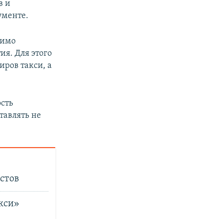
в и
ументе.
димо
я. Для этого
иров такси, а
сть
тавлять не
стов
кси»