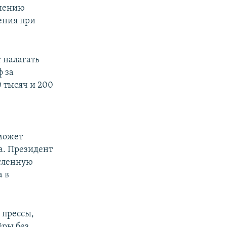
ышению
ения при
т налагать
ф за
 тысяч и 200
может
а. Президент
исленную
 в
 прессы,
ёры без