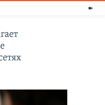
гает
ие
сетях