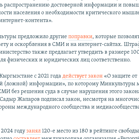
ть распространению достоверной информации и пов
ости населения о необходимости критического мышл
интернет-контента».
льтуры предложило другие
поправки
, которые позволя
вету и оскорбления в СМИ и на интернет-сайтах. Штра
нистерство также предлагает утвердить в размере 100
для физических и юридических лиц соответственно.
 Кыргызстане с 2021 года
действует закон
«О защите от
й (ложной) информации», по которому Минкультуры 
СМИ без решения суда в случае нарушения этого закон
Садыр Жапаров подписал закон, несмотря на многоч
тороны международного сообщества и медиасообщества
.
 2024 году
занял
120-е место из 180 в рейтинге свободы
годно
составляет
международная организация «Репорт