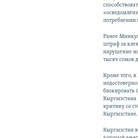
способствова
«осведомлённ
потреблении 
Ранее Минку
штраф за кле
нарушение ми
тысяч сомов 
Кроме того, в
недостоверно
блокировать 
Кыргызстана 
критику со с
Кыргызстане
Кыргызстан в
который еже