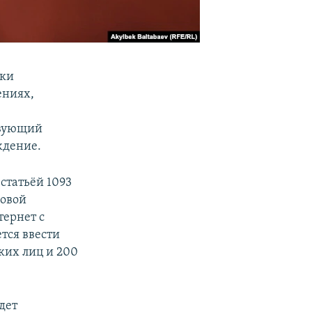
ики
ениях,
твующий
ждение.
статьёй 1093
совой
тернет с
тся ввести
ких лиц и 200
дет