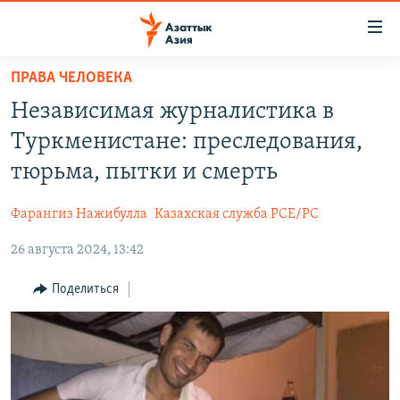
Доступность
ссылок
Вернуться
ПРАВА ЧЕЛОВЕКА
к
ЦЕНТРАЛЬНАЯ АЗИЯ
Независимая журналистика в
основному
НОВОСТИ
КАЗАХСТАН
содержанию
Туркменистане: преследования,
ВОЙНА В УКРАИНЕ
Вернутся
КЫРГЫЗСТАН
тюрьма, пытки и смерть
к
НА ДРУГИХ ЯЗЫКАХ
УЗБЕКИСТАН
главной
Фарангиз Нажибулла
Казахская служба РСЕ/РС
ТАДЖИКИСТАН
ҚАЗАҚША
навигации
ПОДПИШИТЕСЬ НА НАС В СОЦСЕТЯХ
Вернутся
26 августа 2024, 13:42
КЫРГЫЗЧА
к
ЎЗБЕКЧА
Поделиться
поиску
ТОҶИКӢ
Все сайты РСЕ/РС
TÜRKMENÇE