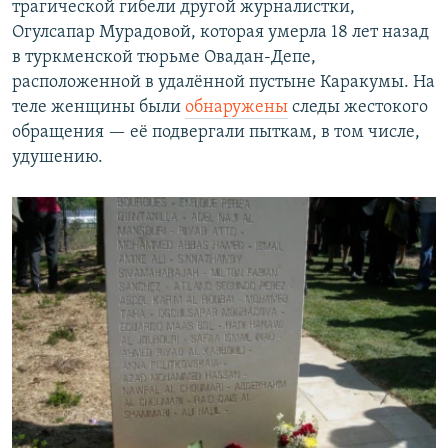
трагической гибели другой журналистки,
Огулсапар Мурадовой, которая умерла 18 лет назад
в туркменской тюрьме Овадан-Депе,
расположенной в удалённой пустыне Каракумы. На
теле женщины были
обнаружены
следы жестокого
обращения — её подвергали пыткам, в том числе,
удушению.