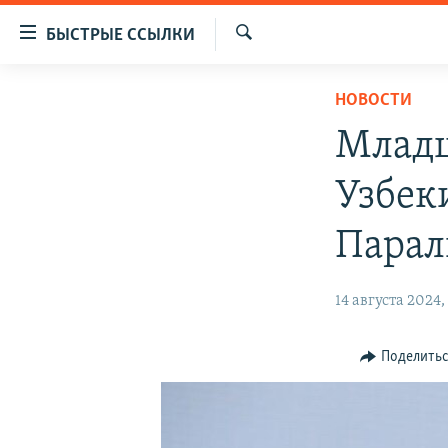
Доступность
БЫСТРЫЕ ССЫЛКИ
ссылок
Искать
Вернуться
ЦЕНТРАЛЬНАЯ АЗИЯ
НОВОСТИ
к
НОВОСТИ
КАЗАХСТАН
основному
Младш
содержанию
ВОЙНА В УКРАИНЕ
КЫРГЫЗСТАН
Вернутся
Узбек
НА ДРУГИХ ЯЗЫКАХ
УЗБЕКИСТАН
к
главной
ТАДЖИКИСТАН
ҚАЗАҚША
Парал
навигации
КЫРГЫЗЧА
Вернутся
14 августа 2024,
к
ЎЗБЕКЧА
поиску
ТОҶИКӢ
Поделить
TÜRKMENÇE