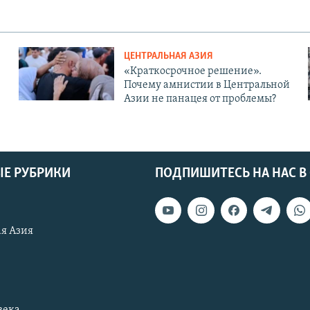
ЦЕНТРАЛЬНАЯ АЗИЯ
«Краткосрочное решение».
Почему амнистии в Центральной
Азии не панацея от проблемы?
Е РУБРИКИ
ПОДПИШИТЕСЬ НА НАС В
я Азия
века