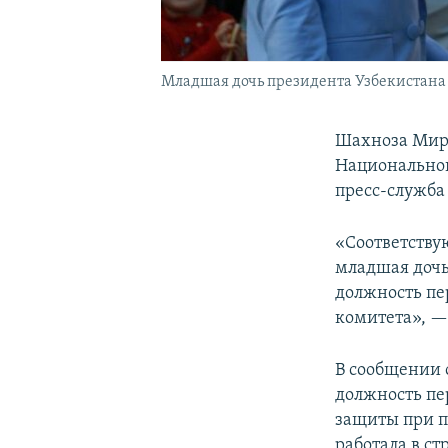
Младшая дочь президента Узбекистана
Шахноза Мирз
Национальног
пресс-служба
«Соответств
младшая дочь
должность пе
комитета», —
В сообщении 
должность пе
защиты при п
работала в с