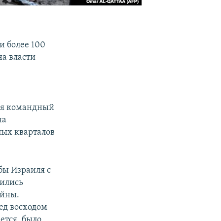
и более 100
на власти
лся командный
на
лых кварталов
бы Израиля с
дились
ойны.
ед восходом
ется, было