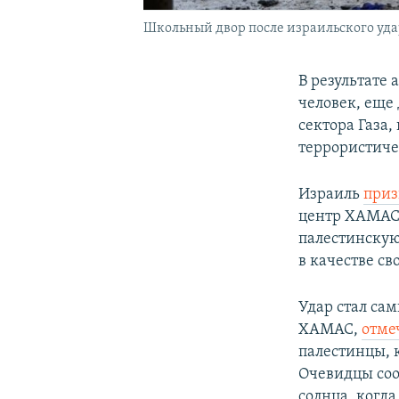
Школьный двор после израильского удара
В результате
человек, еще
сектора Газа
террористиче
Израиль
приз
центр ХАМАС.
палестинскую
в качестве св
Удар стал са
ХАМАС,
отме
палестинцы, 
Очевидцы соо
солнца, когд