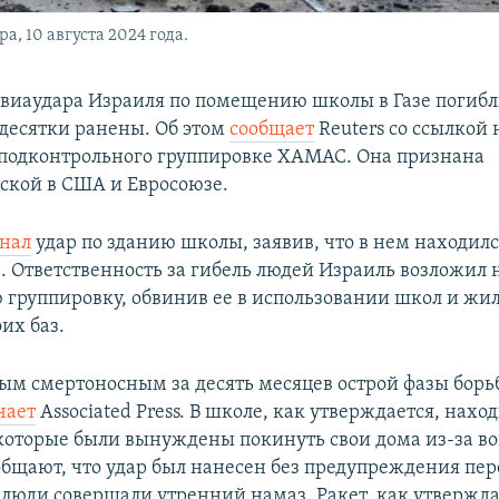
, 10 августа 2024 года.
 авиаудара Израиля по помещению школы в Газе погибл
 десятки ранены. Об этом
сообщает
Reuters со ссылкой 
, подконтрольного группировке ХАМАС. Она признана
ской в США и Евросоюзе.
нал
удар по зданию школы, заявив, что в нем находи
 Ответственность за гибель людей Израиль возложил 
 группировку, обвинив ее в использовании школ и жи
оих баз.
мым смертоносным за десять месяцев острой фазы борь
чает
Associated Press. В школе, как утверждается, нахо
которые были вынуждены покинуть свои дома из-за в
бщают, что удар был нанесен без предупреждения пер
а люди совершали утренний намаз. Ракет, как утвержда