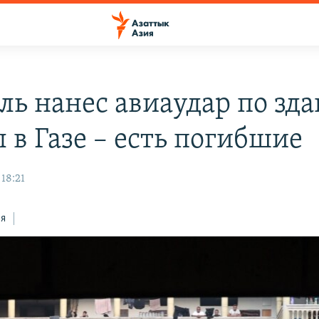
ль нанес авиаудар по зд
 в Газе – есть погибшие
 18:21
ся