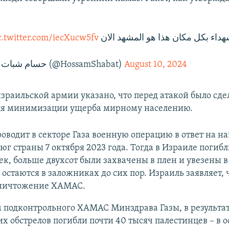
c.twitter.com/iecXucw5fv
هداء بكل مكان هذا هو المشهد الان
— حسام شبات (@HossamShabat)
August 10, 2024
зраильской армии указано, что перед атакой было сде
ля минимизации ущерба мирному населению.
оводит в секторе Газа военную операцию в ответ на н
г страны 7 октября 2023 года. Тогда в Израиле погибл
ек, больше двухсот были захвачены в плен и увезены в 
остаются в заложниках до сих пор. Израиль заявляет, ч
уничтожение ХАМАС.
 подконтрольного ХАМАС Минздрава Газы, в результа
х обстрелов погибли почти 40 тысяч палестинцев – в 