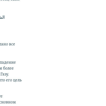
الش
лано все
ападение
и более
Газу.
то его цель
те
основном