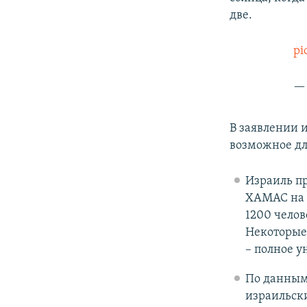
две.
pi
В заявлении и
возможное д
Израиль пр
ХАМАС на ю
1200 челов
Некоторые 
– полное 
По данным
израильски