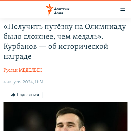
Доступность
ссылок
Вернуться
«Получить путёвку на Олимпиаду
к
ЦЕНТРАЛЬНАЯ АЗИЯ
было сложнее, чем медаль».
основному
НОВОСТИ
КАЗАХСТАН
содержанию
Курбанов — об исторической
ВОЙНА В УКРАИНЕ
Вернутся
КЫРГЫЗСТАН
награде
к
НА ДРУГИХ ЯЗЫКАХ
УЗБЕКИСТАН
главной
Руслан МЕДЕЛБЕК
ТАДЖИКИСТАН
ҚАЗАҚША
навигации
ПОДПИШИТЕСЬ НА НАС В СОЦСЕТЯХ
Вернутся
4 августа 2024, 11:31
КЫРГЫЗЧА
к
ЎЗБЕКЧА
Поделиться
поиску
ТОҶИКӢ
Все сайты РСЕ/РС
TÜRKMENÇE