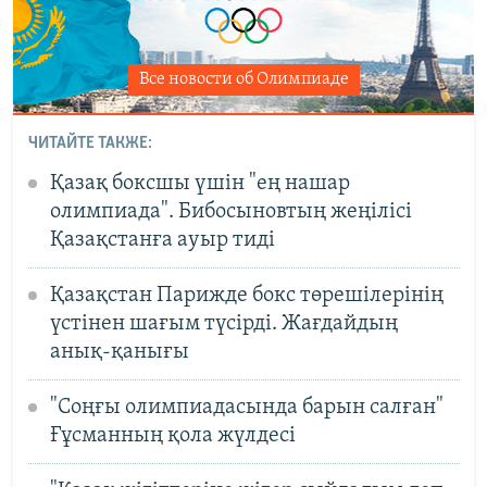
Все новости об Олимпиаде
ЧИТАЙТЕ ТАКЖЕ:
Қазақ боксшы үшін "ең нашар
олимпиада". Бибосыновтың жеңілісі
Қазақстанға ауыр тиді
Қазақстан Парижде бокс төрешілерінің
үстінен шағым түсірді. Жағдайдың
анық-қанығы
"Соңғы олимпиадасында барын салған"
Ғұсманның қола жүлдесі