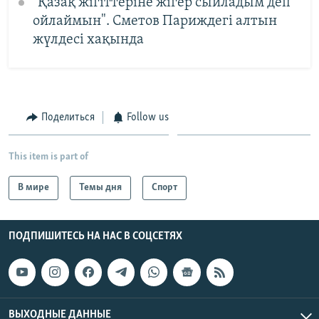
"Қазақ жігіттеріне жігер сыйладым деп
ойлаймын". Сметов Париждегі алтын
жүлдесі хақында
Поделиться
Follow us
This item is part of
В мире
Темы дня
Спорт
ПОДПИШИТЕСЬ НА НАС В СОЦСЕТЯХ
ВЫХОДНЫЕ ДАННЫЕ