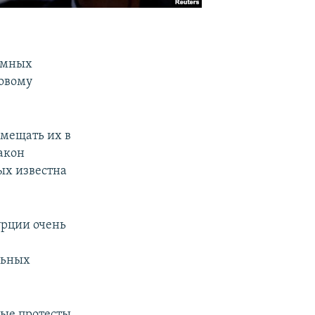
омных
совому
омещать их в
акон
ых известна
урции очень
льных
ые протесты.