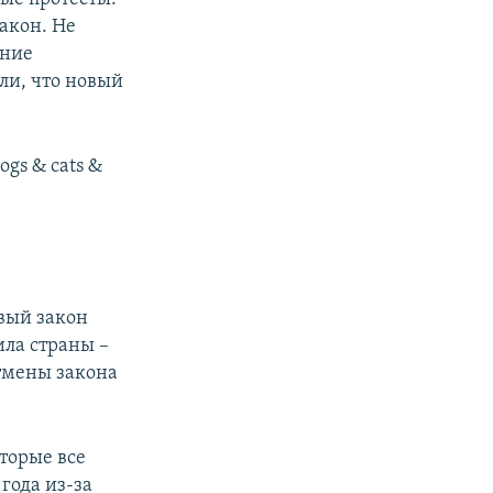
акон. Не
ение
ли, что новый
dogs & cats &
вый закон
ила страны –
отмены закона
оторые все
года из-за