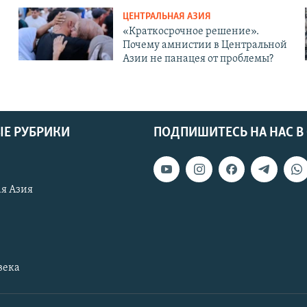
ЦЕНТРАЛЬНАЯ АЗИЯ
«Краткосрочное решение».
Почему амнистии в Центральной
Азии не панацея от проблемы?
Е РУБРИКИ
ПОДПИШИТЕСЬ НА НАС В
я Азия
века