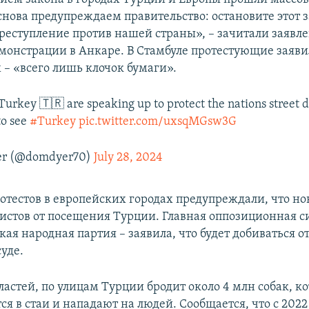
снова предупреждаем правительство: остановите этот з
реступление против нашей страны», – зачитали заявл
монстрации в Анкаре. В Стамбуле протестующие заяви
 – «всего лишь клочок бумаги».
Turkey 🇹🇷 are speaking up to protect the nations street 
to see
#Turkey
pic.twitter.com/uxsqMGsw3G
er (@domdyer70)
July 28, 2024
отестов в европейских городах предупреждали, что но
ристов от посещения Турции. Главная оппозиционная с
ая народная партия – заявила, что будет добиваться 
уде.
астей, по улицам Турции бродит около 4 млн собак, к
я в стаи и нападают на людей. Сообщается, что с 2022 