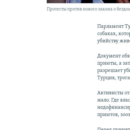
Протесты против нового закона о бездом
Парламент Т
собаках, кот
убийству жив
Документ обя
приюты, а за
разрешает уб
Турция, трога
Активисты от
мало. Где вл
недофинансир
приютов, зоо
Перед принят