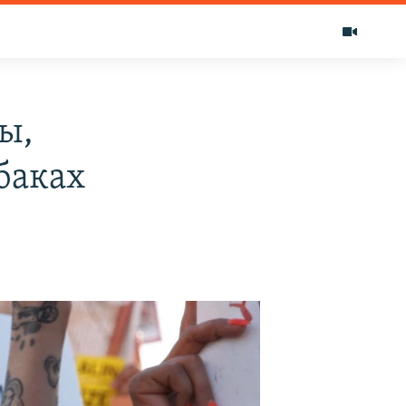
ы,
баках