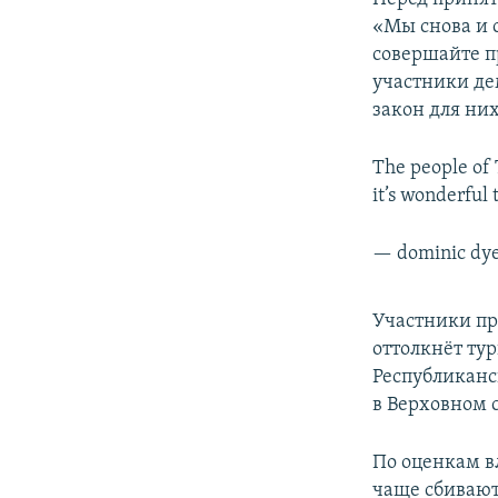
«Мы снова и 
совершайте п
участники де
закон для них
The people of 
it’s wonderful 
— dominic dy
Участники пр
оттолкнёт ту
Республиканск
в Верховном с
По оценкам вл
чаще сбиваютс