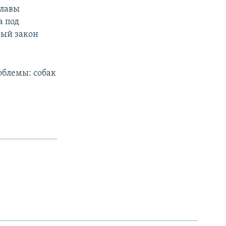
главы
а под
вый закон
облемы: собак