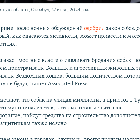
ных собаках, Стамбул, 27 июля 2024 года.
урции после ночных обсуждений
одобрил
закон о безд
орый, как опасаются активисты, может привести к мас
отных.
зывает местные власти отлавливать бродячих собак, п
тем пристраивать. Больных и агрессивных животных з
ивать. Бездомных кошек, большим количеством котор
ть не будут, пишет Associated Press.
мечают, что собак на улицах миллионы, а приютов в Т
асти муниципалитетов, которые и так испытывают
ование, найдут средства на строительство дополните
защитникам также неясно.
ием закона в городах Турции и Европы прошли массов