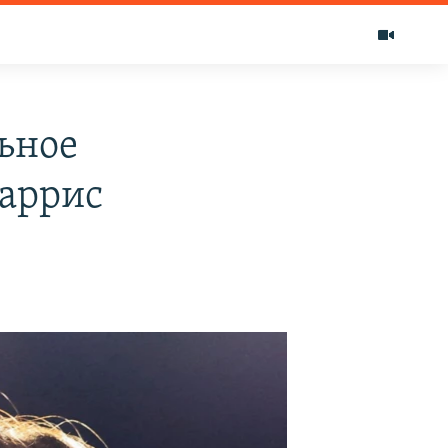
ьное
аррис