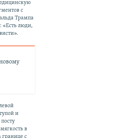
 медицинскую
гментов с
альда Трампа
: «Есть люди,
висти».
 новому
левой
тупой и
 посту
мягкость в
 границе с