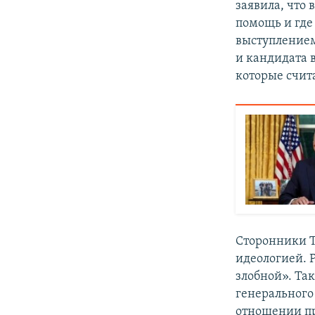
заявила, что
помощь и где
выступлением
и кандидата 
которые счит
Сторонники Т
идеологией. 
злобной». Та
генерального
отношении пр