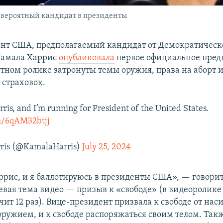
 вероятный кандидат в президенты
нт США, предполагаемый кандидат от Демократическ
Камала Харрис
опубликовала
первое официальное пред
утном ролике затронуты темы оружия, права на аборт 
страховок.
ris, and I’m running for President of the United States.
om/6qAM32btjj
ris (@KamalaHarris)
July 25, 2024
ррис, и я баллотируюсь в президенты США», — говорит
евая тема видео — призыв к «свободе» (в видеоролике
чит 12 раз). Вице-президент призвала к свободе от нас
 оружием, и к свободе распоряжаться своим телом. Так