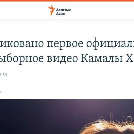
иковано первое официал
ыборное видео Камалы Х
2:59
ся