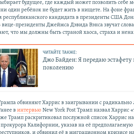
 выбирает будущее, где каждый может позволить себе
 ни один ребёнок не будет жить в нищете. На фоне фра
 республиканского кандидата в президенты США Дон
в вице-президенты Джеймса Дэвида Вэнса звучат слова
ают, что мы должны быть страной хаоса, страха и нена
ЧИТАЙТЕ ТАКЖЕ:
Джо Байден: Я передаю эстафету
поколению
рампа обвиняют Харрис в заигрывании с радикально 
Ранее в
интервью
New York Post Трамп назвал Харрис «
кже Трамп раскритиковал послужной список Харрис на
 прокурора Калифорнии, указав на её предполагаемую 
еступников, и обвинил её в миграционном кризисе на