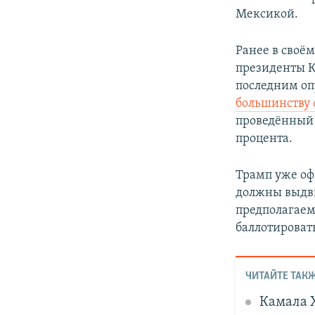
Мексикой.
Ранее в своё
президенты К
последним оп
большинству 
проведённый 
процента.
Трамп уже оф
должны выдвин
предполагаем
баллотировать
ЧИТАЙТЕ ТАКЖ
Камала 