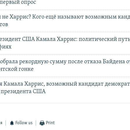
 первый опрос
ли не Харрис? Кого ещё называют возможным кан
тов
езидент США Камала Харрис: политический путь
фиях
обрала рекордную сумму после отказа Байдена от
нтской гонке
ая Камала Харрис, возможный кандидат демократ
 президента США
ся
Follow us
Print