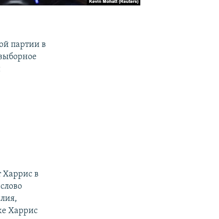
ой партии в
выборное
и
 Харрис в
 слово
илия,
же Харрис