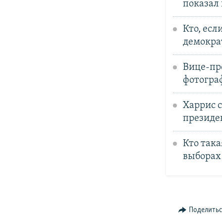
показал
Кто, ес
демокра
Вице-пр
фотогра
Харрис с
президе
Кто так
выборах
Поделить