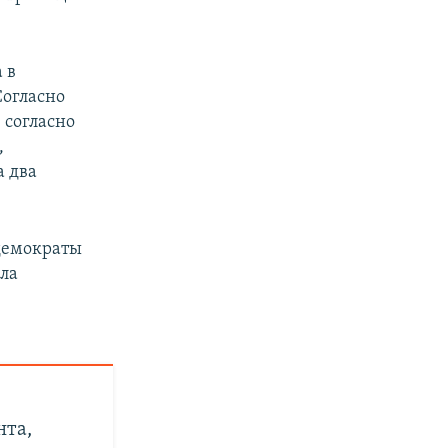
 в
Согласно
 согласно
,
а два
демократы
ала
а
нта,